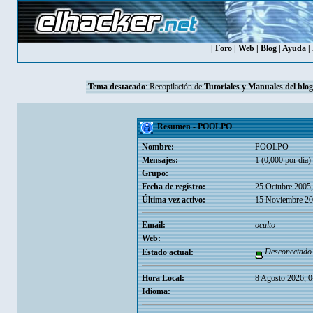
|
Foro
|
Web
|
Blog
|
Ayuda
|
Tema destacado
: Recopilación de
Tutoriales y Manuales del blog
Resumen - POOLPO
Nombre:
POOLPO
Mensajes:
1 (0,000 por día)
Grupo:
Fecha de registro:
25 Octubre 2005
Última vez activo:
15 Noviembre 20
Email:
oculto
Web:
Desconectado
Estado actual:
Hora Local:
8 Agosto 2026, 0
Idioma: