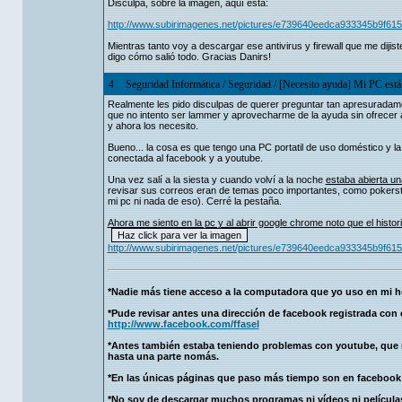
Disculpa, sobre la imagen, aquí está:
http://www.subirimagenes.net/pictures/e739640eedca933345b9f61
Mientras tanto voy a descargar ese antivirus y firewall que me dijis
digo cómo salió todo. Gracias Danirs!
4
Seguridad Informática
/
Seguridad
/
[Necesito ayuda] Mi PC está 
Realmente les pido disculpas de querer preguntar tan apresuradamen
que no intento ser lammer y aprovecharme de la ayuda sin ofrecer 
y ahora los necesito.
Bueno... la cosa es que tengo una PC portatil de uso doméstico y la 
conectada al facebook y a youtube.
Una vez salí a la siesta y cuando volví a la noche
estaba abierta un
revisar sus correos eran de temas poco importantes, como pokers
mi pc ni nada de eso). Cerré la pestaña.
Ahora me siento en la pc y al abrir google chrome noto que el histori
http://www.subirimagenes.net/pictures/e739640eedca933345b9f61
*Nadie más tiene acceso a la computadora que yo uso en mi h
*Pude revisar antes una dirección de facebook registrada con e
http://www.facebook.com/ffasel
*Antes también estaba teniendo problemas con youtube, que n
hasta una parte nomás.
*En las únicas páginas que paso más tiempo son en facebook
*No soy de descargar muchos programas ni vídeos ni películas