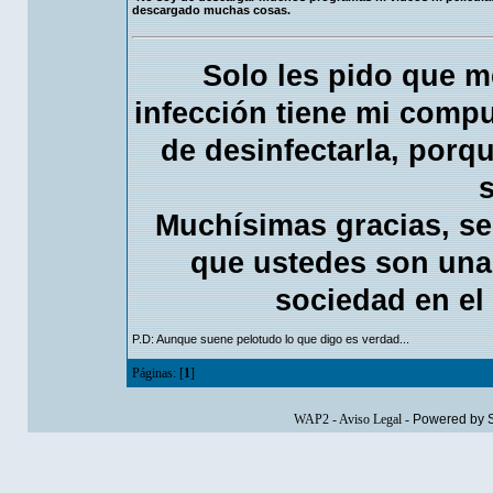
descargado muchas cosas.
Solo les pido que m
infección tiene mi compu
de desinfectarla, porq
Muchísimas gracias, se
que ustedes son una
sociedad en el
P.D: Aunque suene pelotudo lo que digo es verdad...
Páginas: [
1
]
WAP2
-
Aviso Legal
-
Powered by 