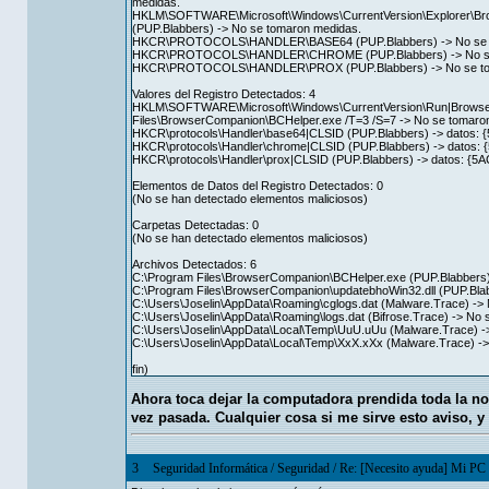
medidas.
HKLM\SOFTWARE\Microsoft\Windows\CurrentVersion\Explorer\B
(PUP.Blabbers) -> No se tomaron medidas.
HKCR\PROTOCOLS\HANDLER\BASE64 (PUP.Blabbers) -> No se t
HKCR\PROTOCOLS\HANDLER\CHROME (PUP.Blabbers) -> No se 
HKCR\PROTOCOLS\HANDLER\PROX (PUP.Blabbers) -> No se to
Valores del Registro Detectados: 4
HKLM\SOFTWARE\Microsoft\Windows\CurrentVersion\Run|Browser c
Files\BrowserCompanion\BCHelper.exe /T=3 /S=7 -> No se tomaro
HKCR\protocols\Handler\base64|CLSID (PUP.Blabbers) -> datos
HKCR\protocols\Handler\chrome|CLSID (PUP.Blabbers) -> datos
HKCR\protocols\Handler\prox|CLSID (PUP.Blabbers) -> datos: 
Elementos de Datos del Registro Detectados: 0
(No se han detectado elementos maliciosos)
Carpetas Detectadas: 0
(No se han detectado elementos maliciosos)
Archivos Detectados: 6
C:\Program Files\BrowserCompanion\BCHelper.exe (PUP.Blabbers)
C:\Program Files\BrowserCompanion\updatebhoWin32.dll (PUP.Blab
C:\Users\Joselin\AppData\Roaming\cglogs.dat (Malware.Trace) ->
C:\Users\Joselin\AppData\Roaming\logs.dat (Bifrose.Trace) -> No
C:\Users\Joselin\AppData\Local\Temp\UuU.uUu (Malware.Trace) -
C:\Users\Joselin\AppData\Local\Temp\XxX.xXx (Malware.Trace) -
fin)
Ahora toca dejar la computadora prendida toda la n
vez pasada. Cualquier cosa si me sirve esto aviso, y
3
Seguridad Informática
/
Seguridad
/
Re: [Necesito ayuda] Mi PC e