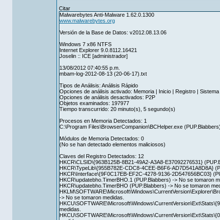
Citar
Malwarebytes Anti-Malware 1.62.0.1300
www.malwarebytes.org
Versión de la Base de Datos: v2012.08.13.06
Windows 7 x86 NTFS
Internet Explorer 9.0.8112.16421
Joselin :: ICE [administrador]
13/08/2012 07:40:55 p.m.
mbam-log-2012-08-13 (20-06-17).txt
Tipos de Análisis: Análisis Rápido
Opciones de análisis activado: Memoria | Inicio | Registro | Sistem
Opciones de análisis desactivados: P2P
Objetos examinados: 197977
Tiempo transcurrido: 20 minuto(s), 5 segundo(s)
Procesos en Memoria Detectados: 1
C:\Program Files\BrowserCompanion\BCHelper.exe (PUP.Blabbers)
Módulos de Memoria Detectados: 0
(No se han detectado elementos maliciosos)
Claves del Registro Detectados: 12
HKCR\CLSID\{963B125B-8B21-49A2-A3A8-E37092276531} (PUP.Bla
HKCR\TypeLib\{955B782E-CDC8-4CEE-B6F6-AD7D541A8D8A} (PUP.
HKCR\Interface\{9F0C17EB-EF2C-4278-9136-2D547656BC03} (PUP
HKCR\updatebho.TimerBHO.1 (PUP.Blabbers) -> No se tomaron m
HKCR\updatebho.TimerBHO (PUP.Blabbers) -> No se tomaron med
HKLM\SOFTWARE\Microsoft\Windows\CurrentVersion\Explorer\Br
-> No se tomaron medidas.
HKCU\SOFTWARE\Microsoft\Windows\CurrentVersion\Ext\Stats\{
medidas.
HKCU\SOFTWARE\Microsoft\Windows\CurrentVersion\Ext\Stats\{