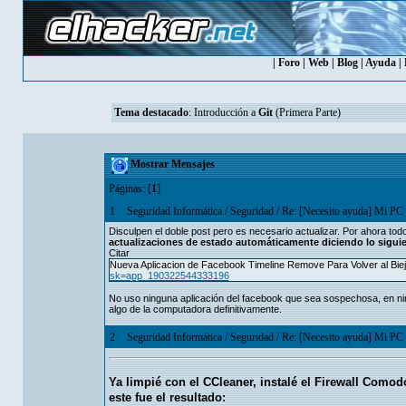
|
Foro
|
Web
|
Blog
|
Ayuda
|
Tema destacado
:
Introducción a
Git
(Primera Parte)
Mostrar Mensajes
Páginas: [
1
]
1
Seguridad Informática
/
Seguridad
/
Re: [Necesito ayuda] Mi PC e
Disculpen el doble post pero es necesario actualizar. Por ahora tod
actualizaciones de estado automáticamente diciendo lo siguie
Citar
Nueva Aplicacion de Facebook Timeline Remove Para Volver al Biej
sk=app_190322544333196
No uso ninguna aplicación del facebook que sea sospechosa, en nin
algo de la computadora definitivamente.
2
Seguridad Informática
/
Seguridad
/
Re: [Necesito ayuda] Mi PC e
Ya limpié con el CCleaner, instalé el Firewall Comodo
este fue el resultado: