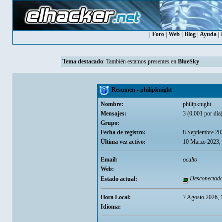
|
Foro
|
Web
|
Blog
|
Ayuda
|
Tema destacado
: También estamos presentes en
BlueSky
Resumen - philipknight
Nombre:
philipknight
Mensajes:
3 (0,001 por día
Grupo:
Fecha de registro:
8 Septiembre 20
Última vez activo:
10 Marzo 2023,
Email:
oculto
Web:
Desconectad
Estado actual:
Hora Local:
7 Agosto 2026, 
Idioma: