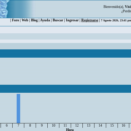
Bienvenido(a),
Visi
¿Perdi
|
Foro
|
Web
|
Blog
|
Ayuda
|
Buscar
|
Ingresar
|
Registrarse
|
7 Agosto 2026, 23:41 
6
7
8
9
10
11
12
13
14
15
16
Hora