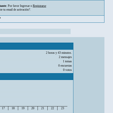
tante
. Por favor
Ingresar
o
Registrarse
ste tu
email de activación?
.
pm
2 horas y 43 minutos.
2 mensajes
1 temas
0 encuestas
0 votos
17
18
19
20
21
22
23