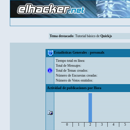
Tema destacado
:
Tutorial básico de
Quickjs
Estadísticas Generales - personalx
Tiempo total en línea:
Total de Mensajes:
Total de Temas creados:
Número de Encuestas creadas:
Número de Votos emitidos:
Actividad de publicaciones por Hora
0
1
2
3
4
5