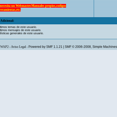
 necesita un Webmaster.Manuales propios,codigos
erramientas,etc.
Adicional:
ltimos temas de este usuario.
ltimos mensajes de este usuario.
ísticas generales de este usuario.
WAP2
-
Aviso Legal
-
Powered by SMF 1.1.21
|
SMF © 2006-2008, Simple Machines