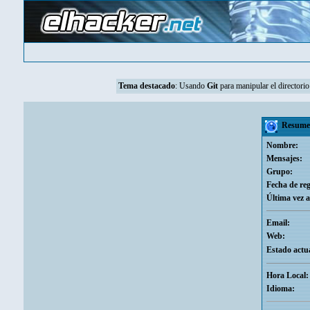
Tema destacado
:
Usando
Git
para manipular el directorio
Resumen
Nombre:
Mensajes:
Grupo:
Fecha de reg
Última vez a
Email:
Web:
Estado actua
Hora Local:
Idioma: