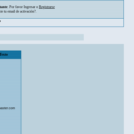
tante
. Por favor
Ingresar
o
Registrarse
ste tu
email de activación?
.
m
Texto
aster.com