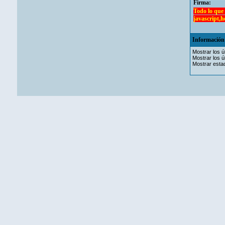
Firma:
Todo lo que
javascript,h
Información 
Mostrar los ú
Mostrar los ú
Mostrar estad