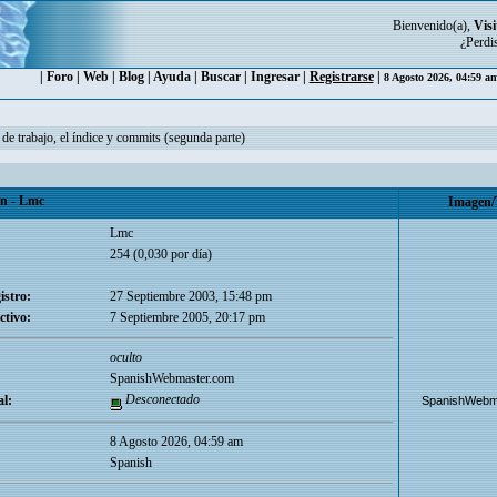
Bienvenido(a),
Visi
¿Perdi
|
Foro
|
Web
|
Blog
|
Ayuda
|
Buscar
|
Ingresar
|
Registrarse
|
8 Agosto 2026, 04:59 a
 de trabajo, el índice y commits (segunda parte)
 - Lmc
Imagen/
Lmc
254 (0,030 por día)
istro:
27 Septiembre 2003, 15:48 pm
ctivo:
7 Septiembre 2005, 20:17 pm
oculto
SpanishWebmaster.com
Desconectado
l:
SpanishWebm
8 Agosto 2026, 04:59 am
Spanish