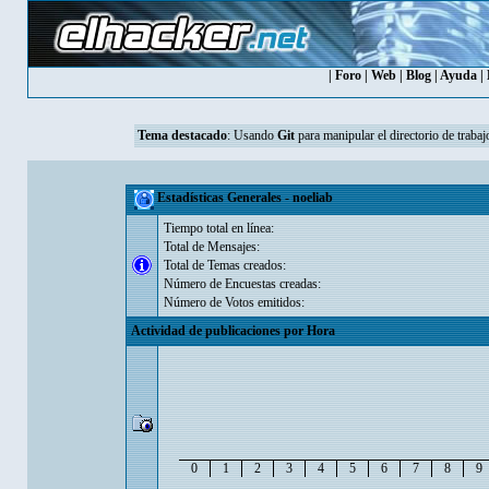
|
Foro
|
Web
|
Blog
|
Ayuda
|
Tema destacado
:
Usando
Git
para manipular el directorio de trabaj
Estadísticas Generales - noeliab
Tiempo total en línea:
Total de Mensajes:
Total de Temas creados:
Número de Encuestas creadas:
Número de Votos emitidos:
Actividad de publicaciones por Hora
0
1
2
3
4
5
6
7
8
9