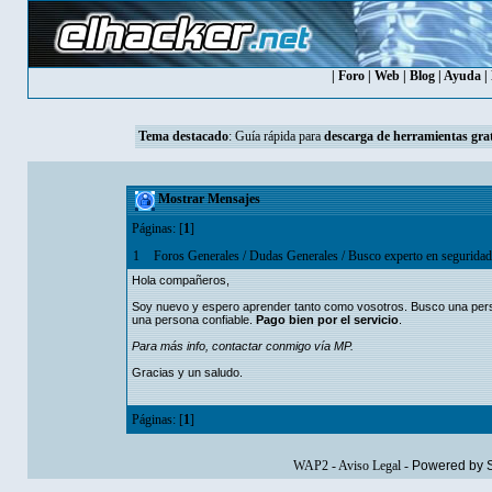
|
Foro
|
Web
|
Blog
|
Ayuda
|
Tema destacado
:
Guía rápida para
descarga de herramientas grat
Mostrar Mensajes
Páginas: [
1
]
1
Foros Generales
/
Dudas Generales
/
Busco experto en seguridad
Hola compañeros,
Soy nuevo y espero aprender tanto como vosotros. Busco una pers
una persona confiable.
Pago bien por el servicio
.
Para más info, contactar conmigo vía MP.
Gracias y un saludo.
Páginas: [
1
]
WAP2
-
Aviso Legal
-
Powered by 