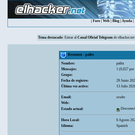
|
Foro
|
Web
|
Blog
|
Ayuda
|
Tema destacado
: Entrar al
Canal Oficial Telegram
de elhacker.net
Resumen - palitx
Nombre:
palitx
Mensajes:
1 (0,027 por 
Grupo:
Fecha de registro:
29 Junio 202
Última vez activo:
13 Julio 202
Email:
oculto
Web:
Desconec
Estado actual:
Hora Local:
6 Agosto 20
Idioma:
Spanish