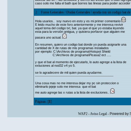
caso solo me falta el bath que borres las lineas para poder acced
2
Foros Generales
/
Dudas Generales
/
ayuda con un codigo bat de 
Hola usarios.. soy nuevo en esto y es mi primer comentario
E leido mucho de este foro anteriormente y me interesa revivir
aquel tema del codigo txt, bat. ya que el que yo estaba leyendo
esta para la versión antigua, y quisiera porfavor que alguien me
pasara uno actual.
En resumen, quiero un codigo bat donde yo pueda asignarle una
cantidad de X de rutas de mis programas instalados
por ejemplo: C:\Archivos de programa\Hotspot Shield
C:\Archivos de programa\Picasa2 ect .....
y que el bat al momento de ejecutarlo, lo auto agrege a la lista de
exluciones al nod32 v4 yo 5.
se lo agradecere de mil quien pueda ayudarme.
-------------------------------------------------------------------
Una cosa mas no me interesa dejar my pc sin proteccion o
eliminarlo jejeje solo me interesa que el bat
me auto agrege las x rutas a la lista de excluciones..
Páginas: [
1
]
WAP2
-
Aviso Legal
-
Powered by 