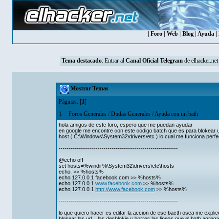
|
Foro
|
Web
|
Blog
|
Ayuda
|
Tema destacado
: Entrar al
Canal Oficial Telegram
de elhacker.net
Mostrar Temas
Páginas: [
1
]
1
Foros Generales
/
Dudas Generales
/
Ayuda con un bath
hola amigos de este foro, espero que me puedan ayudar
en google me encontre con este codigo batch que es para blokear ur
host ( C:\Windows\System32\drivers\etc ) lo cual me funciona perf
-------------------------------------------------------------
@echo off
set hosts=%windir%\System32\drivers\etc\hosts
echo. >> %hosts%
echo 127.0.0.1 facebook.com >> %hosts%
echo 127.0.0.1
www.facebook.com
>> %hosts%
echo 127.0.0.1
http://www.facebook.com
>> %hosts%
-------------------------------------------------------------
lo que quiero hacer es editar la accion de ese bacth osea me explico
blokear las url .. las desblokie y borres las lineas que el bath agreg