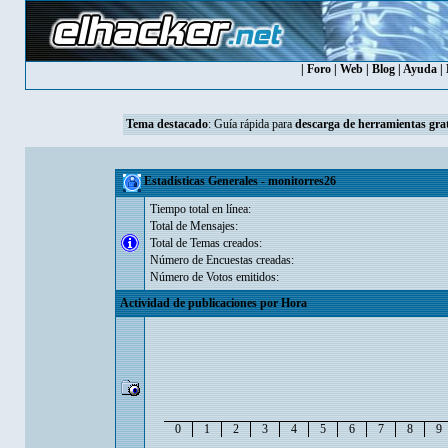
|
Foro
|
Web
|
Blog
|
Ayuda
|
Tema destacado
:
Guía rápida para
descarga de herramientas grat
Estadísticas Generales - monitorres26
Tiempo total en línea:
Total de Mensajes:
Total de Temas creados:
Número de Encuestas creadas:
Número de Votos emitidos:
Actividad de publicaciones por Hora
0
1
2
3
4
5
6
7
8
9