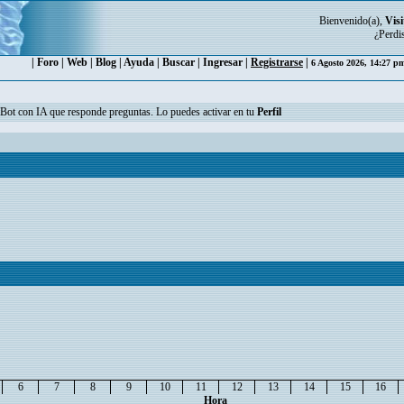
Bienvenido(a),
Visi
¿Perdi
|
Foro
|
Web
|
Blog
|
Ayuda
|
Buscar
|
Ingresar
|
Registrarse
|
6 Agosto 2026, 14:27 
n Bot con IA que responde preguntas. Lo puedes activar en tu
Perfil
6
7
8
9
10
11
12
13
14
15
16
Hora