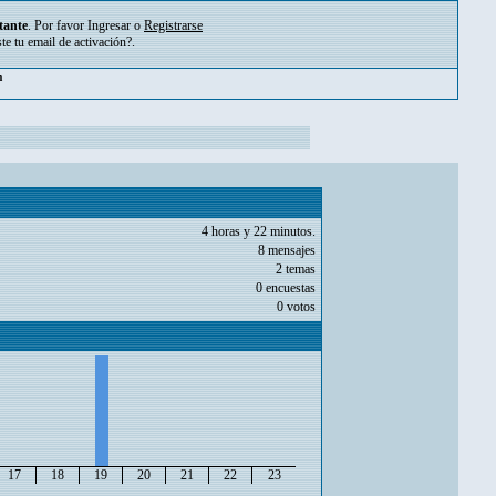
tante
. Por favor
Ingresar
o
Registrarse
ste tu
email de activación?
.
pm
4 horas y 22 minutos.
8 mensajes
2 temas
0 encuestas
0 votos
17
18
19
20
21
22
23