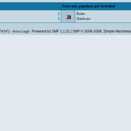
Foros más populares por Actividad
5
Redes
3
Hardware
WAP2
-
Aviso Legal
-
Powered by SMF 1.1.21
|
SMF © 2006-2008, Simple Machines