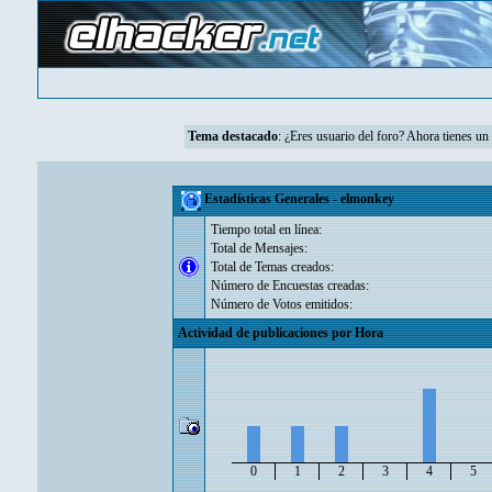
Tema destacado
: ¿Eres usuario del foro? Ahora tienes u
Estadísticas Generales - elmonkey
Tiempo total en línea:
Total de Mensajes:
Total de Temas creados:
Número de Encuestas creadas:
Número de Votos emitidos:
Actividad de publicaciones por Hora
0
1
2
3
4
5