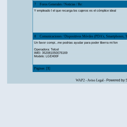
7
Foros Generales
/
Noticias
/
Re:
Y empleado I el que recarga los cajeros es el cómplice ideal
8
Comunicaciones
/
Dispositivos Móviles (PDA's, Smartphones, T
Un favor compi...me podrias ayudar para poder liberra mi fon
Operadora: Telcel
IMEI: 352081050076169
Modelo: LGE400F
Páginas: [
1
]
WAP2
-
Aviso Legal
-
Powered by 