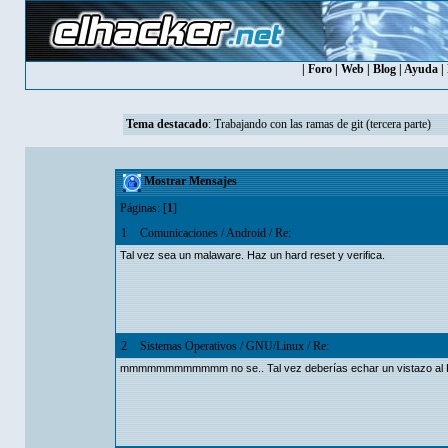
|
Foro
|
Web
|
Blog
|
Ayuda
|
Tema destacado
:
Trabajando con las ramas de git (tercera parte)
Mostrar Mensajes
Páginas: [
1
]
1
Comunicaciones
/
Android
/
Re:
Tal vez sea un malaware. Haz un hard reset y verifica.
2
Sistemas Operativos
/
GNU/Linux
/
Re:
mmmmmmmmmmmm no se.. Tal vez deberías echar un vistazo al Regis