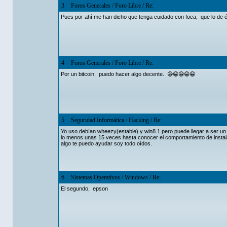
3
Foros Generales
/
Foro Libre
/
Re:
Pues por ahí me han dicho que tenga cuidado con foca, que lo de é
4
Foros Generales
/
Foro Libre
/
Re:
Por un bitcoin, puedo hacer algo decente. 😁😁😁😁😁
5
Seguridad Informática
/
Hacking
/
Re:
Yo uso debían wheezy(estable) y win8.1 pero puede llegar a ser un 
lo menos unas 15 veces hasta conocer el comportamiento de instala
algo te puedo ayudar soy todo oídos.
6
Sistemas Operativos
/
Windows
/
Re:
El segundo, epson