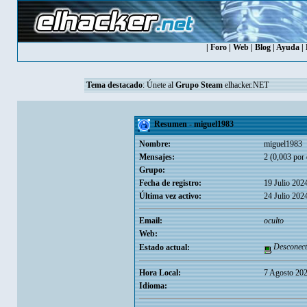
|
Foro
|
Web
|
Blog
|
Ayuda
|
Tema destacado
:
Únete al
Grupo Steam
elhacker.NET
Resumen - miguel1983
Nombre:
miguel1983
Mensajes:
2 (0,003 por 
Grupo:
Fecha de registro:
19 Julio 202
Última vez activo:
24 Julio 202
Email:
oculto
Web:
Desconect
Estado actual:
Hora Local:
7 Agosto 202
Idioma: