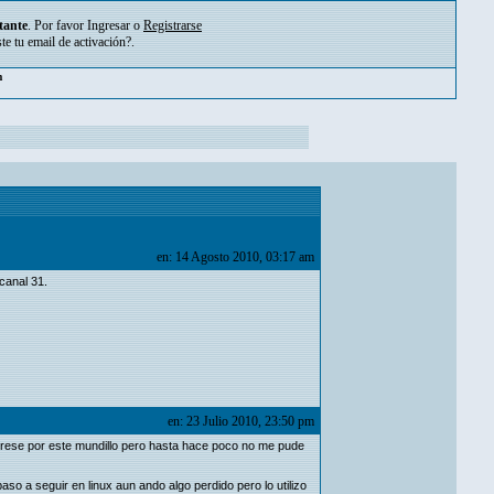
tante
. Por favor
Ingresar
o
Registrarse
ste tu
email de activación?
.
m
en: 14 Agosto 2010, 03:17 am
canal 31.
en: 23 Julio 2010, 23:50 pm
erese por este mundillo pero hasta hace poco no me pude
o a seguir en linux aun ando algo perdido pero lo utilizo