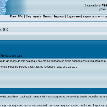
Bienvenido(a),
Visi
¿Perdi
|
Foro
|
Web
|
Blog
|
Ayuda
|
Buscar
|
Ingresar
|
Registrarse
|
8 Agosto 2026, 06:45 a
con IPv6
]Problema con canal
de las lineas de mis colegas y hoy me he quedado en blano cuando e visto una linea en el 
 me fue imposible porque backtrack no reconoce hasta ese canal....
ue descubri linux, backtrack, nmap y distintos programas de hacking, desde pequeño me int
e gustaria que me dierais un consejo de como o con que empezar, cual seria el siguiente pas