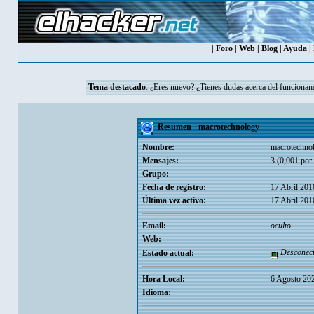
|
Foro
|
Web
|
Blog
|
Ayuda
|
Tema destacado
:
¿Eres nuevo? ¿Tienes dudas acerca del funcionam
Resumen - macrotechnology
Nombre:
macrotechno
Mensajes:
3 (0,001 por 
Grupo:
Fecha de registro:
17 Abril 201
Última vez activo:
17 Abril 201
Email:
oculto
Web:
Desconec
Estado actual:
Hora Local:
6 Agosto 20
Idioma: