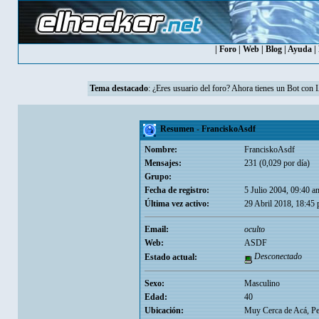
|
Foro
|
Web
|
Blog
|
Ayuda
|
Tema destacado
: ¿Eres usuario del foro? Ahora tienes un Bot con 
Resumen - FranciskoAsdf
Nombre:
FranciskoAsdf
Mensajes:
231 (0,029 por día)
Grupo:
Fecha de registro:
5 Julio 2004, 09:40 a
Última vez activo:
29 Abril 2018, 18:45
Email:
oculto
Web:
ASDF
Desconectado
Estado actual:
Sexo:
Masculino
Edad:
40
Ubicación:
Muy Cerca de Acá, Pe