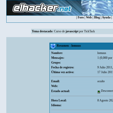
|
Foro
|
Web
|
Blog
|
Ayuda
|
Tema destacado
:
Curso de
javascript
por TickTack
Resumen - lomuus
Nombre:
lomuus
Mensajes:
1 (0,000 por 
Grupo:
Fecha de registro:
9 Julio 2011
Última vez activo:
17 Julio 201
Email:
oculto
Web:
Desconec
Estado actual:
Hora Local:
8 Agosto 20
Idioma: