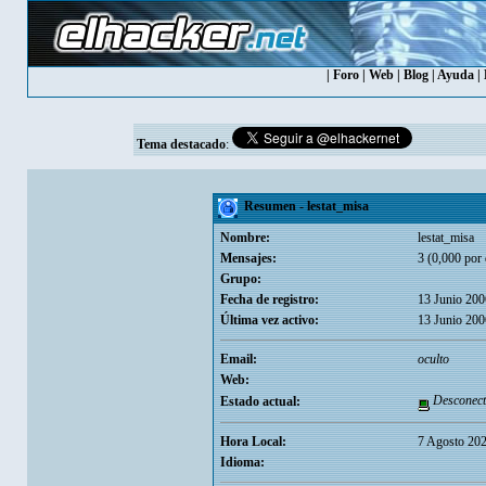
|
Foro
|
Web
|
Blog
|
Ayuda
|
Tema destacado
:
Resumen - lestat_misa
Nombre:
lestat_misa
Mensajes:
3 (0,000 por 
Grupo:
Fecha de registro:
13 Junio 200
Última vez activo:
13 Junio 200
Email:
oculto
Web:
Desconect
Estado actual:
Hora Local:
7 Agosto 202
Idioma: