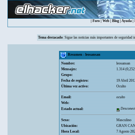
|
Foro
|
Web
|
Blog
|
Ayuda
|
Tema destacado
:
Sigue las noticias más importantes de seguridad i
Resumen - leosansan
Nombre:
leosansan
Mensajes:
1.314 (0,252
Grupo:
Fecha de registro:
19 Abril 201
Última vez activo:
Oculto
Email:
oculto
Web:
Desconec
Estado actual:
Sexo:
Masculino
Ubicación:
GRAN CA
Hora Local:
7 Agosto 20