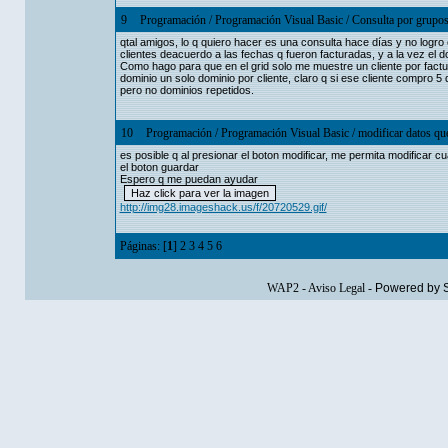
9
Programación
/
Programación Visual Basic
/
Consulta por grupo
qtal amigos, lo q quiero hacer es una consulta hace días y no logro 
clientes deacuerdo a las fechas q fueron facturadas, y a la vez el d
Como hago para que en el grid solo me muestre un cliente por fact
dominio un solo dominio por cliente, claro q si ese cliente compro 5
pero no dominios repetidos.
10
Programación
/
Programación Visual Basic
/
modificar datos que
es posible q al presionar el boton modificar, me permita modificar cu
el boton guardar
Espero q me puedan ayudar
http://img28.imageshack.us/f/20720529.gif/
Páginas: [
1
]
2
3
4
5
6
WAP2
-
Aviso Legal
-
Powered by 