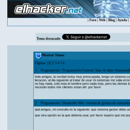
|
Foro
|
Web
|
Blog
|
Ayuda
|
Tema destacado
:
Mostrar Temas
Páginas: [
1
]
2
3
4
5
6
1
Programación
/
Programación General
/
base de datos blanquead
hola amigos, la verdad estoy muy preocupada, tengo un sistema con
lieracion, al dia siguiente al tratar de usar mi sistemas me salia er
no hay nada, solo esta el nombre pero nada mas, pero las demas ba
necesito todos mis clientes estan ahi por favor
2
Programación
/
Desarrollo Web
/
sistema de gestion de contenido
qtal amigos, mi consulta es la siguiente: que sistema gestor debo 
que otra opción es la que deberia usar, por favor espero que me 