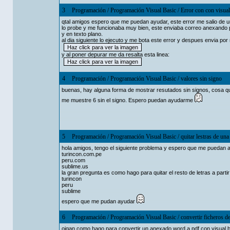
3
Programación
/
Programación Visual Basic
/
Error con con visual
qtal amigos espero que me puedan ayudar, este error me salio de un d
lo probe y me funcionaba muy bien, este enviaba correo anexando pd
y en texto plano.
al dia siguiente lo ejecuto y me bota este error y despues envia por 
y al poner depurar me da resalta esta linea:
4
Programación
/
Programación Visual Basic
/
valores sin signo
buenas, hay alguna forma de mostrar resutados sin signos, cosa qu
me muestre 6 sin el signo. Espero puedan ayudarme
5
Programación
/
Programación Visual Basic
/
quitar lestras de una
hola amigos, tengo el siguiente problema y espero que me puedan a
turincon.com.pe
peru.com
sublime.us
la gran pregunta es como hago para quitar el resto de letras a par
turincon
peru
sublime
espero que me pudan ayudar
6
Programación
/
Programación Visual Basic
/
convertir ficheros d
oigan como hago para convertir un anexado word a pdf con visual ba