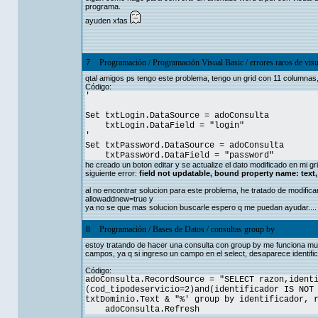
programa.
ayuden xfas
7
Programación
/
Programación Visual Basic
/
errores raros de visu
qtal amigos ps tengo este problema, tengo un grid con 11 columnas,
Código:
'
Set txtLogin.DataSource = adoConsulta
txtLogin.DataField = "login"
'
Set txtPassword.DataSource = adoConsulta
txtPassword.DataField = "password"
he creado un boton editar y se actualize el dato modificado en mi gr
siguiente error:
field not updatable, bound property name: text,
al no encontrar solucion para este problema, he tratado de modificar
allowaddnew=true y
ya no se que mas solucion buscarle espero q me puedan ayudar....
8
Programación
/
Bases de Datos
/
consultas group by
estoy tratando de hacer una consulta con group by me funciona mu
campos, ya q si ingreso un campo en el select, desaparece identif
Código:
adoConsulta.RecordSource = "SELECT razon,ident
(cod_tipodeservicio=2)and(identificador IS NOT
txtDominio.Text & "%' group by identificador, 
adoConsulta.Refresh