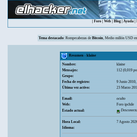
|
Foro
|
Web
|
Blog
|
Ayuda
|
Tema destacado
:
Rompecabezas de
Bitcoin
, Medio millón USD en
Resumen - klaine
Nombre:
klaine
Mensajes:
112 (0,019 po
Grupo:
Fecha de registro:
9 Junio 2010,
Última vez activo:
23 Marzo 201
Email:
oculto
Web:
Foro ipchile
Desconect
Estado actual:
Hora Local:
7 Agosto 202
Idioma: