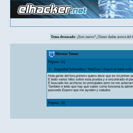
Tema destacado
:
¿Eres nuevo? ¿Tienes dudas acerca del 
Mostrar Temas
Páginas: [
1
]
1
Seguridad Informática
/
WarZone
/
Atasco en hack-web 
Hola gente del foro,primero quiero decir que es mi primer 
E leido varios hilos sobre esta prueba y e encontrado el 
E buscado los archivos txt principales pero no me aclarran
Tambien e leido que hay que saber como funciona la admini
passwds.Espero que me ayuden y saludos
Páginas: [
1
]