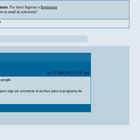
tante
. Por favor
Ingresar
o
Registrarse
ste tu
email de activación?
.
m
en: 27 Abril 2017, 12:47 pm
 google.
ero sigo sin encontrar el archivo para el programa de