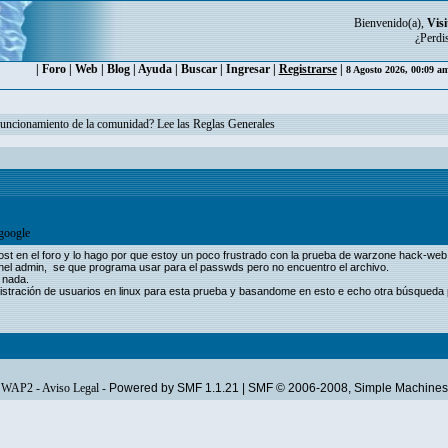
Bienvenido(a),
Visi
¿Perdi
|
Foro
|
Web
|
Blog
|
Ayuda
|
Buscar
|
Ingresar
|
Registrarse
|
8 Agosto 2026, 00:09 a
funcionamiento de la comunidad? Lee las Reglas Generales
google
post en el foro y lo hago por que estoy un poco frustrado con la prueba de warzone hack-web
panel admin, se que programa usar para el passwds pero no encuentro el archivo.
 nada.
stración de usuarios en linux para esta prueba y basandome en esto e echo otra búsqueda p
WAP2
-
Aviso Legal
-
Powered by SMF 1.1.21
|
SMF © 2006-2008, Simple Machines