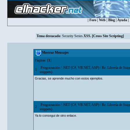
|
Foro
|
Web
|
Blog
|
Ayuda
|
Tema destacado
:
Security Series.
XSS. [Cross Site Scripting]
Mostrar Mensajes
Páginas: [
1
]
Programación
/
.NET (C#, VB.NET, ASP)
/
Re: Librería de Sni
1
snippets)
Gracias, se aprende mucho con estos ejemplos.
Programación
/
.NET (C#, VB.NET, ASP)
/
Re: Librería de Sni
2
snippets)
Ya lo consegui de otro enlace.