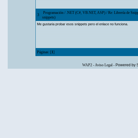
Programación
/
.NET (C#, VB.NET, ASP)
/
Re: Librería de Sni
3
snippets)
Me gustaria probar esos snippets pero el enlace no funciona.
Páginas: [
1
]
WAP2
-
Aviso Legal
-
Powered by 