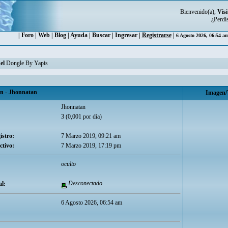
Bienvenido(a),
Visi
¿Perdi
|
Foro
|
Web
|
Blog
|
Ayuda
|
Buscar
|
Ingresar
|
Registrarse
|
6 Agosto 2026, 06:54 a
el
Dongle By Yapis
 - Jhonnatan
Imagen/
Jhonnatan
3 (0,001 por día)
istro:
7 Marzo 2019, 09:21 am
ctivo:
7 Marzo 2019, 17:19 pm
oculto
Desconectado
l:
6 Agosto 2026, 06:54 am