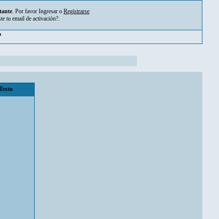
tante
. Por favor
Ingresar
o
Registrarse
ste tu
email de activación?
.
m
Texto