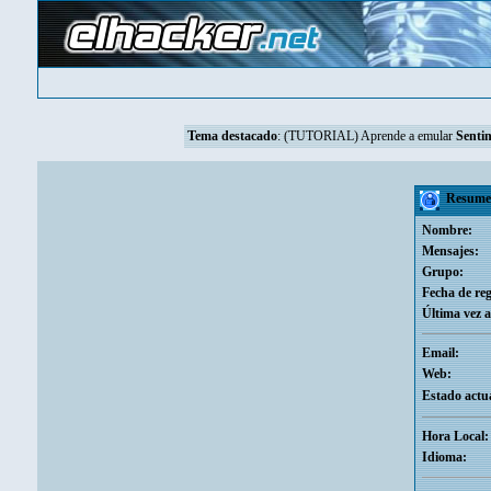
Tema destacado
:
(TUTORIAL) Aprende a emular
Sentin
Resumen
Nombre:
Mensajes:
Grupo:
Fecha de reg
Última vez a
Email:
Web:
Estado actua
Hora Local:
Idioma: