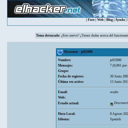
|
Foro
|
Web
|
Blog
|
Ayuda
|
Tema destacado
:
¿Eres nuevo? ¿Tienes dudas acerca del funcionam
Resumen - jeff2000
Nombre:
jeff2000
Mensajes:
7 (0,001 por 
Grupo:
Fecha de registro:
30 Junio 200
Última vez activo:
13 Junio 201
Email:
oculto
Web:
Desconect
Estado actual:
Hora Local:
8 Agosto 202
Idioma:
Spanish