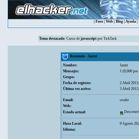
|
Foro
|
Web
|
Blog
|
Ayuda
|
Tema destacado
:
Curso de
javascript
por TickTack
Resumen - Jaxtri
Nombre:
Jaxtri
Mensajes:
1 (0,000 por 
Grupo:
Fecha de registro:
2 Abril 2013
Última vez activo:
3 Abril 2013
Email:
oculto
Web:
Desconec
Estado actual:
Hora Local:
9 Agosto 20
Idioma: