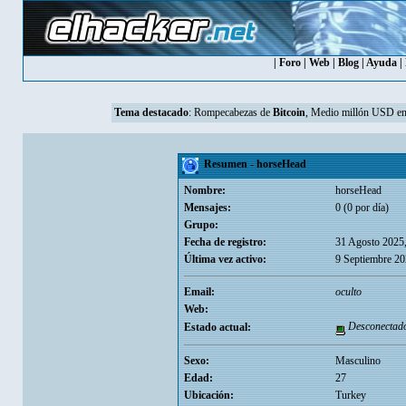
|
Foro
|
Web
|
Blog
|
Ayuda
|
Tema destacado
:
Rompecabezas de
Bitcoin
, Medio millón USD en
Resumen - horseHead
Nombre:
horseHead
Mensajes:
0 (0 por día)
Grupo:
Fecha de registro:
31 Agosto 2025
Última vez activo:
9 Septiembre 20
Email:
oculto
Web:
Desconectad
Estado actual:
Sexo:
Masculino
Edad:
27
Ubicación:
Turkey