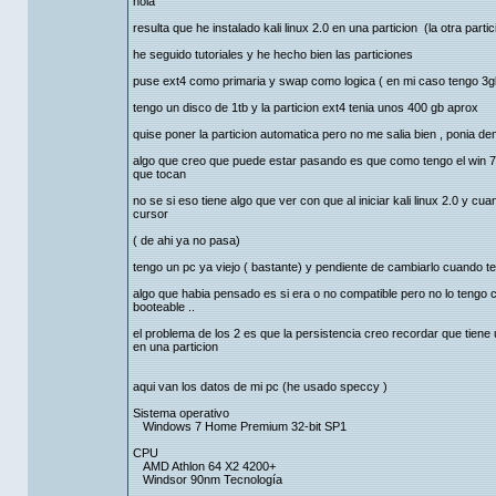
hola
resulta que he instalado kali linux 2.0 en una particion (la otra parti
he seguido tutoriales y he hecho bien las particiones
puse ext4 como primaria y swap como logica ( en mi caso tengo 3gb
tengo un disco de 1tb y la particion ext4 tenia unos 400 gb aprox
quise poner la particion automatica pero no me salia bien , ponia de
algo que creo que puede estar pasando es que como tengo el win 7
que tocan
no se si eso tiene algo que ver con que al iniciar kali linux 2.0 y c
cursor
( de ahi ya no pasa)
tengo un pc ya viejo ( bastante) y pendiente de cambiarlo cuando t
algo que habia pensado es si era o no compatible pero no lo tengo 
booteable ..
el problema de los 2 es que la persistencia creo recordar que tiene 
en una particion
aqui van los datos de mi pc (he usado speccy )
Sistema operativo
Windows 7 Home Premium 32-bit SP1
CPU
AMD Athlon 64 X2 4200+
Windsor 90nm Tecnología