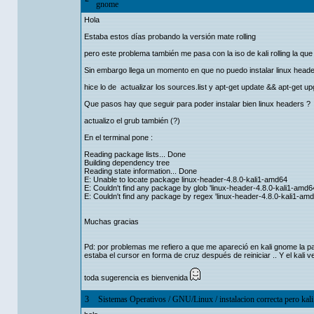
gnome
Hola
Estaba estos días probando la versión mate rolling
pero este problema también me pasa con la iso de kali rolling la que 
Sin embargo llega un momento en que no puedo instalar linux heade
hice lo de actualizar los sources.list y apt-get update && apt-get u
Que pasos hay que seguir para poder instalar bien linux headers ?
actualizo el grub también (?)
En el terminal pone :
Reading package lists... Done
Building dependency tree
Reading state information... Done
E: Unable to locate package linux-header-4.8.0-kali1-amd64
E: Couldn't find any package by glob 'linux-header-4.8.0-kali1-amd6
E: Couldn't find any package by regex 'linux-header-4.8.0-kali1-am
Muchas gracias
Pd: por problemas me refiero a que me apareció en kali gnome la pa
estaba el cursor en forma de cruz después de reiniciar .. Y el kali 
toda sugerencia es bienvenida
3
Sistemas Operativos
/
GNU/Linux
/
instalacion correcta pero kal