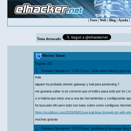
|
Foro
|
Web
|
Blog
|
Ayuda
|
Tema destacado
:
Mostrar Temas
Páginas: [
1
]
1
Sistemas Operativos
/
GNU/Linux
/
duda sobre whonix gateway 
hola
alguien ha probado whonix gateway y kali para pentesting ?
me gustaria saber si es correcto que el trafico pasa todo por tor ( icl
o si habria que mirar una a una las herramientas y configurarlas apar
he buscado info pero todo son tutes sobre como configurar /etc/netwo
https://scottlinux.com/2015/09/01/use-kali-linux-through-tor-with-w
muchas gracias
Sistemas Operativos
/
GNU/Linux
/
problema al descargar linux h
2