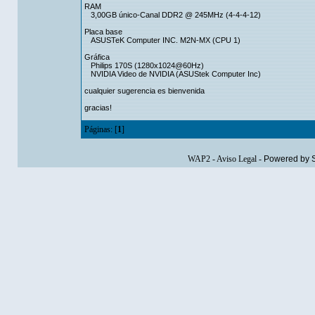
RAM
3,00GB único-Canal DDR2 @ 245MHz (4-4-4-12)
Placa base
ASUSTeK Computer INC. M2N-MX (CPU 1)
Gráfica
Philips 170S (1280x1024@60Hz)
NVIDIA Video de NVIDIA (ASUStek Computer Inc)
cualquier sugerencia es bienvenida
gracias!
Páginas: [
1
]
WAP2
-
Aviso Legal
-
Powered by 