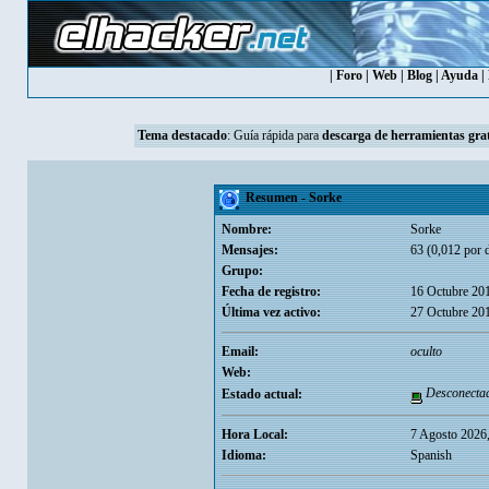
|
Foro
|
Web
|
Blog
|
Ayuda
|
Tema destacado
:
Guía rápida para
descarga de herramientas grat
Resumen - Sorke
Nombre:
Sorke
Mensajes:
63 (0,012 por d
Grupo:
Fecha de registro:
16 Octubre 20
Última vez activo:
27 Octubre 20
Email:
oculto
Web:
Desconecta
Estado actual:
Hora Local:
7 Agosto 2026
Idioma:
Spanish