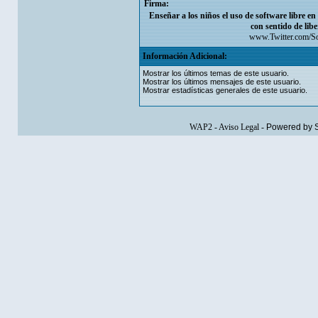
Firma:
Enseñar a los niños el uso de software libre en
con sentido de lib
www.Twitter.com/S
Información Adicional:
Mostrar los últimos temas de este usuario.
Mostrar los últimos mensajes de este usuario.
Mostrar estadísticas generales de este usuario.
WAP2
-
Aviso Legal
-
Powered by 