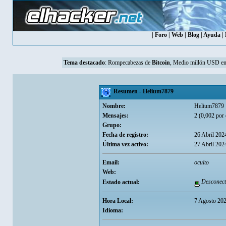
|
Foro
|
Web
|
Blog
|
Ayuda
|
Tema destacado
:
Rompecabezas de
Bitcoin
, Medio millón USD en
Resumen - Helium7879
Nombre:
Helium7879
Mensajes:
2 (0,002 por 
Grupo:
Fecha de registro:
26 Abril 202
Última vez activo:
27 Abril 202
Email:
oculto
Web:
Desconect
Estado actual:
Hora Local:
7 Agosto 202
Idioma: