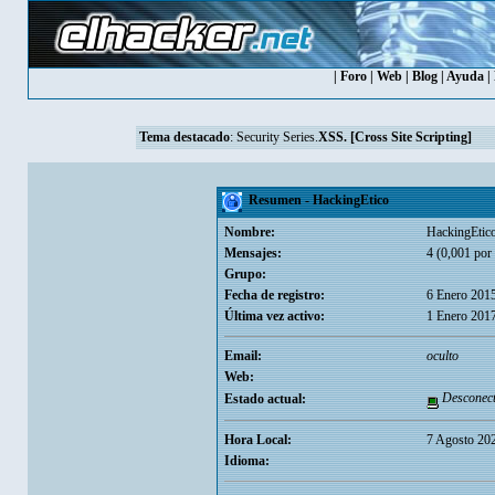
|
Foro
|
Web
|
Blog
|
Ayuda
|
Tema destacado
:
Security Series.
XSS. [Cross Site Scripting]
Resumen - HackingEtico
Nombre:
HackingEtic
Mensajes:
4 (0,001 por 
Grupo:
Fecha de registro:
6 Enero 201
Última vez activo:
1 Enero 2017
Email:
oculto
Web:
Desconec
Estado actual:
Hora Local:
7 Agosto 20
Idioma: