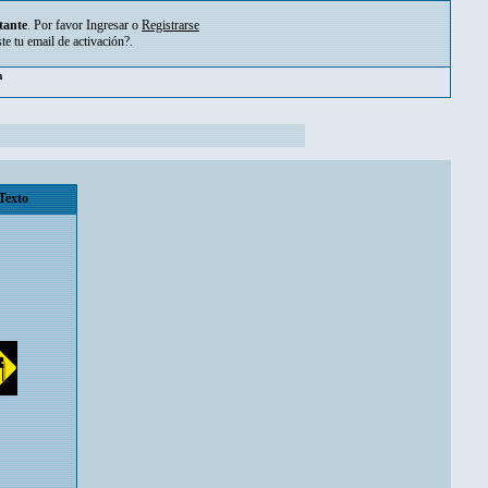
tante
. Por favor
Ingresar
o
Registrarse
ste tu
email de activación?
.
m
Texto