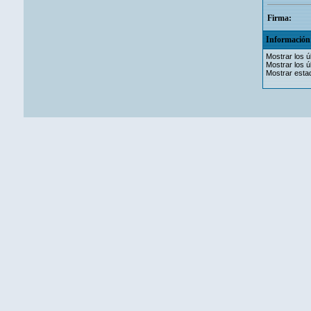
Firma:
Información 
Mostrar los ú
Mostrar los ú
Mostrar estad