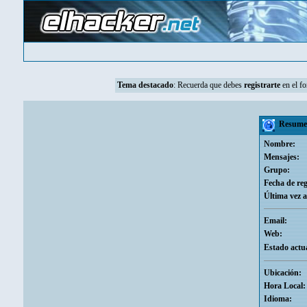
Tema destacado
:
Recuerda que debes
registrarte
en el fo
Resumen
Nombre:
Mensajes:
Grupo:
Fecha de reg
Última vez a
Email:
Web:
Estado actua
Ubicación:
Hora Local:
Idioma: