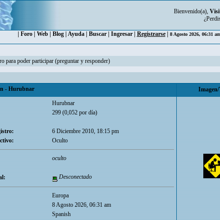
Bienvenido(a),
Visi
¿Perdi
|
Foro
|
Web
|
Blog
|
Ayuda
|
Buscar
|
Ingresar
|
Registrarse
|
8 Agosto 2026, 06:31 a
ro para poder participar (preguntar y responder)
 - Hurubnar
Imagen/
Hurubnar
299 (0,052 por día)
istro:
6 Diciembre 2010, 18:15 pm
ctivo:
Oculto
oculto
Desconectado
l:
Europa
8 Agosto 2026, 06:31 am
Spanish