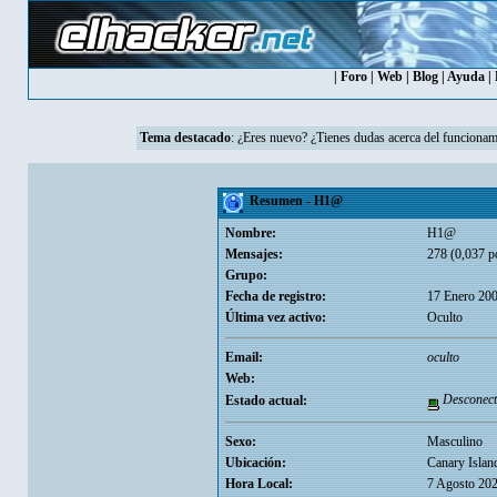
|
Foro
|
Web
|
Blog
|
Ayuda
|
Tema destacado
:
¿Eres nuevo? ¿Tienes dudas acerca del funcionam
Resumen - H1@
Nombre:
H1@
Mensajes:
278 (0,037 po
Grupo:
Fecha de registro:
17 Enero 200
Última vez activo:
Oculto
Email:
oculto
Web:
Desconect
Estado actual:
Sexo:
Masculino
Ubicación:
Canary Islan
Hora Local:
7 Agosto 202