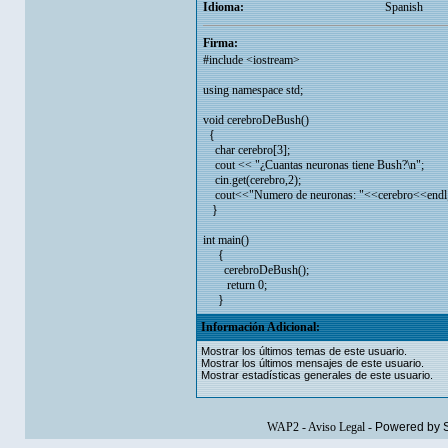
Idioma:
Spanish
Firma:
#include <iostream>
using namespace std;
void cerebroDeBush()
{
char cerebro[3];
cout << "¿Cuantas neuronas tiene Bush?\n";
cin.get(cerebro,2);
cout<<"Numero de neuronas: "<<cerebro<<endl
}
int main()
{
cerebroDeBush();
return 0;
}
Información Adicional:
Mostrar los últimos temas de este usuario.
Mostrar los últimos mensajes de este usuario.
Mostrar estadísticas generales de este usuario.
WAP2
-
Aviso Legal
-
Powered by 