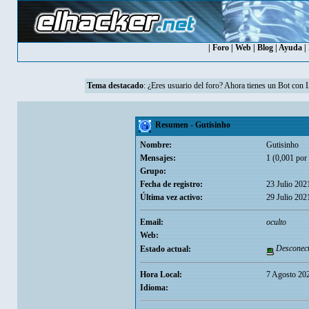
|
Foro
|
Web
|
Blog
|
Ayuda
|
Tema destacado
: ¿Eres usuario del foro? Ahora tienes un Bot con 
Resumen - Gutisinho
Nombre:
Gutisinho
Mensajes:
1 (0,001 por 
Grupo:
Fecha de registro:
23 Julio 202
Última vez activo:
29 Julio 202
Email:
oculto
Web:
Desconec
Estado actual:
Hora Local:
7 Agosto 20
Idioma: