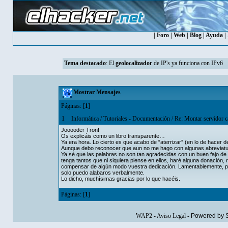
|
Foro
|
Web
|
Blog
|
Ayuda
|
Tema destacado
: El
geolocalizador
de IP's ya funciona con IPv6
Mostrar Mensajes
Páginas: [
1
]
1
Informática
/
Tutoriales - Documentación
/
Re: Montar servidor 
Jooooder Tron!
Os explicáis como un libro transparente…
Ya era hora. Lo cierto es que acabo de “aterrizar” (en lo de hacer 
Aunque debo reconocer que aun no me hago con algunas abreviatur
Ya sé que las palabras no son tan agradecidas con un buen fajo de
tenga tantos que ni siquiera piense en ellos, haré alguna donación, 
compensar de algún modo vuestra dedicación. Lamentablemente, pa
solo puedo alabaros verbalmente.
Lo dicho, muchísimas gracias por lo que hacéis.
Páginas: [
1
]
WAP2
-
Aviso Legal
-
Powered by 