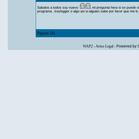
Saludos a todos soy nuevo
, mi pregunta hera si se puede o
programa , keylogger o algo asi si alguien sabe por favor que me l
Páginas: [
1
]
WAP2
-
Aviso Legal
-
Powered by 