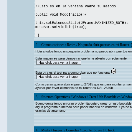
//Esto es en la ventana Padre su metodo
public void ModoInicio(){
this.setExtendedState(JFrame.MAXIMIZED_BOTH);
menuBar.setVisible(true);
}
2
Comunicaciones
/
Redes
/
No puedo abrir puertos en mi Router. 
Hola a todos tengo un pequeño problema no puedo abrir puertos en m
Esta imagen es para demostrar que lo he abierto correctamente.
Esta otra es el test para comprobar que no funciona.
Como veran quiero abrir el puerto 27015 que es para montar un ser
ayudar por favor el modelo de mi router es DSL 2640b
3
Sistemas Operativos
/
Windows
/
Crear Usb Bootable en Windo
Bueno gente tengo un gran problemita quiero crear un usb bootable 
algun programa o metodo para poder hacerlo en windows 7 ya he b
gracias de antemano.
4
Media
/
Juegos y Consolas
/
Counter Strike 1.6 hack