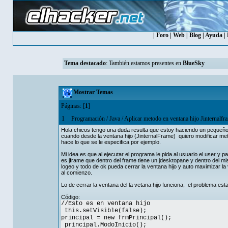
|
Foro
|
Web
|
Blog
|
Ayuda
|
Tema destacado
: También estamos presentes en
BlueSky
Mostrar Temas
Páginas: [
1
]
1
Programación
/
Java
/
Aplicar metodo en ventana hijo Jinternalfr
Hola chicos tengo una duda resulta que estoy haciendo un pequeño p
cuando desde la ventana hijo (JinternalFrame) quiero modificar me
hace lo que se le especifica por ejemplo.
Mi idea es que al ejecutar el programa le pida al usuario el user y
es jframe que dentro del frame tiene un jdesktopane y dentro del mis
logeo y todo de ok pueda cerrar la ventana hijo y auto maximizar la
al comienzo.
Lo de cerrar la ventana del la vetana hijo funciona, el problema es
Código:
//Esto es en ventana hijo
this.setVisible(false);
principal = new frmPrincipal();
principal.ModoInicio();