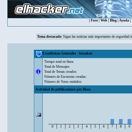
|
Foro
|
Web
|
Blog
|
Ayuda
|
Tema destacado
:
Sigue las noticias más importantes de seguridad i
Estadísticas Generales - forsaken
Tiempo total en línea:
Total de Mensajes:
Total de Temas creados:
Número de Encuestas creadas:
Número de Votos emitidos:
Actividad de publicaciones por Hora
0
1
2
3
4
5
6
7
8
9