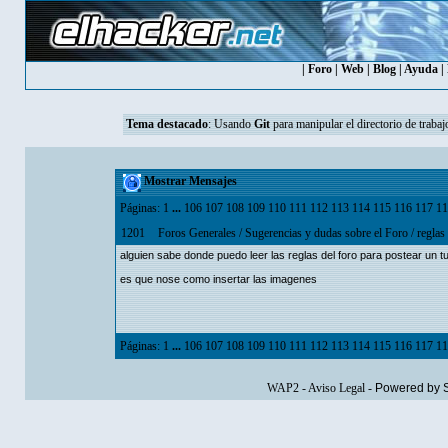
|
Foro
|
Web
|
Blog
|
Ayuda
|
Tema destacado
:
Usando
Git
para manipular el directorio de trabaj
Mostrar Mensajes
Páginas:
1
...
106
107
108
109
110
111
112
113
114
115
116
117
11
1201
Foros Generales
/
Sugerencias y dudas sobre el Foro
/
reglas
alguien sabe donde puedo leer las reglas del foro para postear un t
es que nose como insertar las imagenes
Páginas:
1
...
106
107
108
109
110
111
112
113
114
115
116
117
11
WAP2
-
Aviso Legal
-
Powered by 