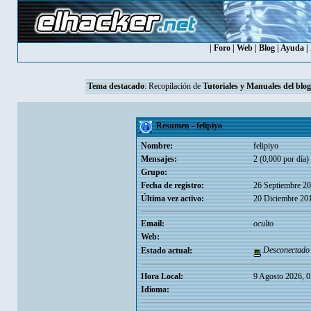
|
Foro
|
Web
|
Blog
|
Ayuda
|
Tema destacado
: Recopilación de
Tutoriales y Manuales del blog
Resumen - felipiyo
Nombre:
felipiyo
Mensajes:
2 (0,000 por día)
Grupo:
Fecha de registro:
26 Septiembre 20
Última vez activo:
20 Diciembre 20
Email:
oculto
Web:
Desconectado
Estado actual:
Hora Local:
9 Agosto 2026, 0
Idioma: