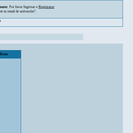
tante
. Por favor
Ingresar
o
Registrarse
ste tu
email de activación?
.
pm
Texto