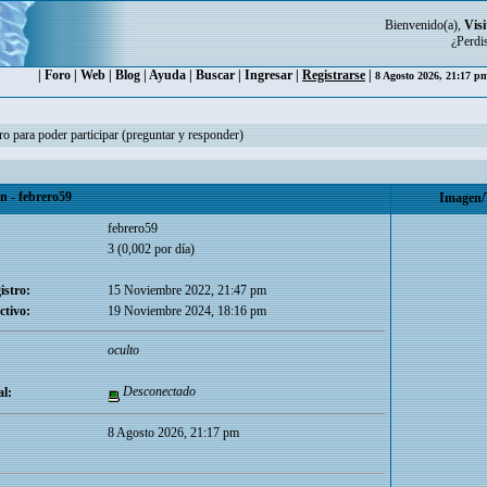
Bienvenido(a),
Visi
¿Perdi
|
Foro
|
Web
|
Blog
|
Ayuda
|
Buscar
|
Ingresar
|
Registrarse
|
8 Agosto 2026, 21:17 
ro para poder participar (preguntar y responder)
 - febrero59
Imagen/
febrero59
3 (0,002 por día)
istro:
15 Noviembre 2022, 21:47 pm
ctivo:
19 Noviembre 2024, 18:16 pm
oculto
Desconectado
l:
8 Agosto 2026, 21:17 pm