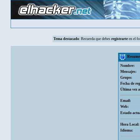
Tema destacado
:
Recuerda que debes
registrarte
en el fo
Resumen
Nombre:
Mensajes:
Grupo:
Fecha de reg
Última vez a
Email:
Web:
Estado actua
Hora Local:
Idioma: