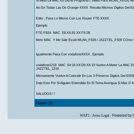
Si Meto La MAC En Dicho Programa ( Valido Para WLAN_XXXX) 
Asi En Todas Las De Orange-XXXX Resulta Mismos Digitos Del Ess
Edito ; Pasa Lo Mismo Con Los Router FTE-XXXX
Ejemplo
FTE-F92A MAC E8:XX:81:XX:F9:2B
Meto MAC Y Me Sale Essid WLAN_F928 / JAZZTEL_F928 COmo Veis 
Igualmente Pasa Con vodafoneXXXX , Ejemplo
vodafone1218 MAC 64:16:XX:D6:XX:19 Vuelvo A Meter La MAC En
JAZZTEL_1216
Mismamente Vuelve A Coincidir En Los 3 Primeros Digitos Del ESSI
Dejo Esto Por Si Alguien Entendido En El Tema Averigua Si Mas
SALUDOS ! !
Páginas: [
1
]
WAP2
-
Aviso Legal
-
Powered by 