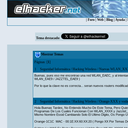
|
Foro
|
Web
|
Blog
|
Ayuda
|
Tema destacado
:
Mostrar Temas
Páginas: [
1
]
1
Seguridad Informática
/
Hacking Wireless
/
Nuevas WLAN_XXX
Buenas, pues eso me encontrao una red WLAN_EAEC, y al intentar pr
WLAN_EAE9 / JAZZTEL_EAE9 )
Por lo que la clave no es correcta... seran nuevos routers modifica
2
Seguridad Informática
/
Hacking Wireless
/
Orange-XXX y vod
Hola Buenas Tardes, No Entiendo Mucho De Este Tema, Pero Quie
Programas De Los Cuales Funcionan Con WLAN_XXXX y Jazztel_X
Mismo Nombre Essid Cambiando Solo El Ultimo Digito, Os Pongo U
Orange-1C1C MAC - 00:1E:XX:60:XX:20 ( Pongo XX Por Temas De