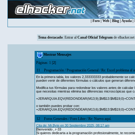
|
Foro
|
Web
|
Blog
|
Ayuda
|
Tema destacado
: Entrar al
Canal Oficial Telegram
de elhacker.net
Mostrar Mensajes
Páginas:
1
[
2
]
11
Programación
/
Programación General
/
Re: Excel problema al a
En la primera tabla, los valores 2,333333333 probablemente se cal
pueden venir de diferentes fórmulas o cálculos que generan diferen
Modifica tus fórmulas para redondear los valores antes de calcular 
que necesitas mientras elimina las diferencias microscópicas que c
=JERARQUIA.EQV(REDONDEAR(M13;9);$M$13:$M$19;0)+CONTA
o también puedes probar con:
=JERARQUIA.EQV(REDONDEAR(M13;6);$M$13:$M$19;0)+CONTA
12
Foros Generales
/
Foro Libre
/
Re: Nuevo aquí.
Cita de: Mr.Byte en 30 Septiembre 2025, 08:17 am
Bienvenido , r-33
Si quieres dedicarta a la programación profesionalmente, te recomi