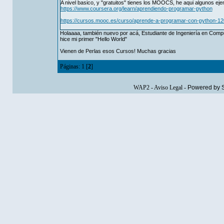
A nivel basico, y "gratuitos" tienes los MOOCS, he aqui algunos eje
https://www.coursera.org/learn/aprendiendo-programar-python
https://cursos.mooc.es/curso/aprende-a-programar-con-python-1
Holaaaa, también nuevo por acá, Estudiante de Ingeniería en Comp
hice mi primer "Hello World"
Vienen de Perlas esos Cursos! Muchas gracias
Páginas:
1
[
2
]
WAP2
-
Aviso Legal
-
Powered by 