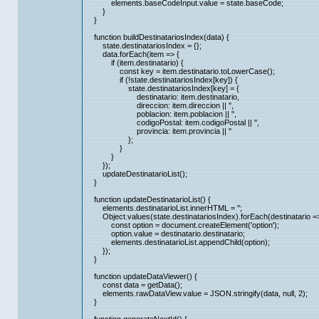
elements.baseCodeInput.value = state.baseCode;
}
}
function buildDestinatariosIndex(data) {
state.destinatariosIndex = {};
data.forEach(item => {
if (item.destinatario) {
const key = item.destinatario.toLowerCase();
if (!state.destinatariosIndex[key]) {
state.destinatariosIndex[key] = {
destinatario: item.destinatario,
direccion: item.direccion || '',
poblacion: item.poblacion || '',
codigoPostal: item.codigoPostal || '',
provincia: item.provincia || ''
};
}
}
});
updateDestinatarioList();
}
function updateDestinatarioList() {
elements.destinatarioList.innerHTML = '';
Object.values(state.destinatariosIndex).forEach(destinatario =>
const option = document.createElement('option');
option.value = destinatario.destinatario;
elements.destinatarioList.appendChild(option);
});
}
function updateDataViewer() {
const data = getData();
elements.rawDataView.value = JSON.stringify(data, null, 2);
}