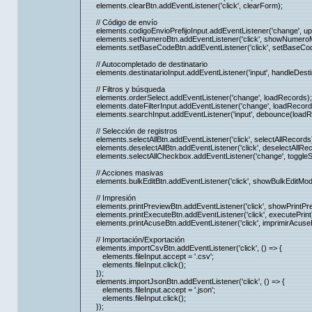
elements.clearBtn.addEventListener('click', clearForm);
// Código de envío
elements.codigoEnvioPrefijoInput.addEventListener('change', up
elements.setNumeroBtn.addEventListener('click', showNumeroM
elements.setBaseCodeBtn.addEventListener('click', setBaseCod
// Autocompletado de destinatario
elements.destinatarioInput.addEventListener('input', handleDestin
// Filtros y búsqueda
elements.orderSelect.addEventListener('change', loadRecords);
elements.dateFilterInput.addEventListener('change', loadRecord
elements.searchInput.addEventListener('input', debounce(loadRe
// Selección de registros
elements.selectAllBtn.addEventListener('click', selectAllRecords
elements.deselectAllBtn.addEventListener('click', deselectAllRec
elements.selectAllCheckbox.addEventListener('change', toggleSel
// Acciones masivas
elements.bulkEditBtn.addEventListener('click', showBulkEditModa
// Impresión
elements.printPreviewBtn.addEventListener('click', showPrintPre
elements.printExecuteBtn.addEventListener('click', executePrint
elements.printAcuseBtn.addEventListener('click', imprimirAcuseIn
// Importación/Exportación
elements.importCsvBtn.addEventListener('click', () => {
elements.fileInput.accept = '.csv';
elements.fileInput.click();
});
elements.importJsonBtn.addEventListener('click', () => {
elements.fileInput.accept = '.json';
elements.fileInput.click();
});