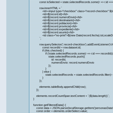
const isSelected = state.selectedRecords.some(r => r.id === r
row.innerHTML = `
<td><input type="checkbox" class="record-checkbox" ${isSele
<td>${record.id}</td>
<td>${record.numeroEnvio}</td>
<td>${record.destinatario}</td>
<td>${record.poblacion}</td>
<td>${record.provincia}</td>
<td>${record.expediente}</td>
<td>${record.asunto}</td>
<td class="no-print">${new Date(record.fecha).toLocaleDate
`;
row.querySelector('.record-checkbox').addEventListener('chang
const recordId = row.dataset.id;
if (this.checked) {
if (!state.selectedRecords.some(r => r.id === recordId))
state.selectedRecords.push({
id: recordId,
numeroEnvio: record.numeroEnvio
});
}
} else {
state.selectedRecords = state.selectedRecords.filter(r => r
}
});
elements.tableBody.appendChild(row);
});
elements.recordCountSpan.textContent = `(${data.length})`;
}
function getFilteredData() {
const data = JSON.parse(localStorage.getItem('personasData')) 
const order = elements.orderSelect.value;