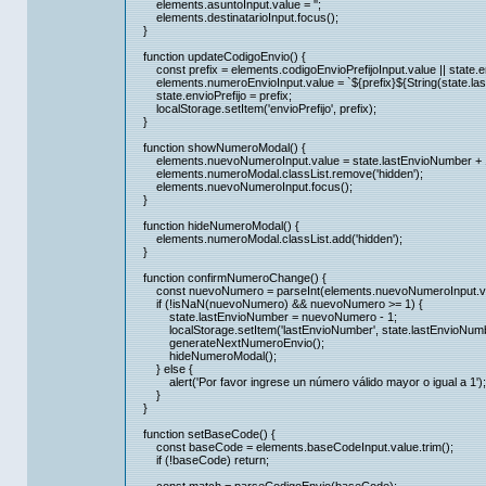
elements.asuntoInput.value = '';
elements.destinatarioInput.focus();
}
function updateCodigoEnvio() {
const prefix = elements.codigoEnvioPrefijoInput.value || state.en
elements.numeroEnvioInput.value = `${prefix}${String(state.lastE
state.envioPrefijo = prefix;
localStorage.setItem('envioPrefijo', prefix);
}
function showNumeroModal() {
elements.nuevoNumeroInput.value = state.lastEnvioNumber + 
elements.numeroModal.classList.remove('hidden');
elements.nuevoNumeroInput.focus();
}
function hideNumeroModal() {
elements.numeroModal.classList.add('hidden');
}
function confirmNumeroChange() {
const nuevoNumero = parseInt(elements.nuevoNumeroInput.va
if (!isNaN(nuevoNumero) && nuevoNumero >= 1) {
state.lastEnvioNumber = nuevoNumero - 1;
localStorage.setItem('lastEnvioNumber', state.lastEnvioNumb
generateNextNumeroEnvio();
hideNumeroModal();
} else {
alert('Por favor ingrese un número válido mayor o igual a 1');
}
}
function setBaseCode() {
const baseCode = elements.baseCodeInput.value.trim();
if (!baseCode) return;