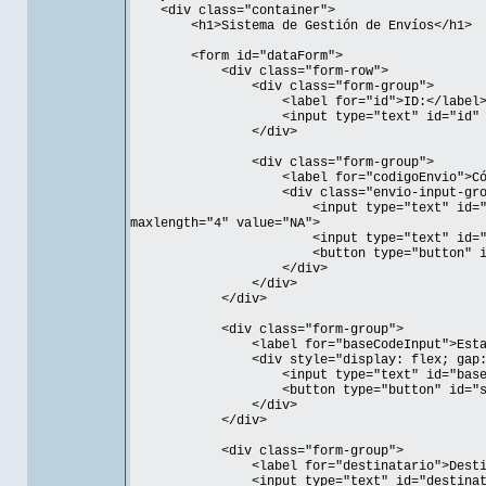
<div class="container">
<h1>Sistema de Gestión de Envíos</h1>
<form id="dataForm">
<div class="form-row">
<div class="form-group">
<label for="id">ID:</label
<input type="text" id="id" rea
</div>
<div class="form-group">
<label for="codigoEnvio">Código 
<div class="envio-input-grou
<input type="text" id="codigoEnvioP
maxlength="4" value="NA">
<input type="text" id="numeroE
<button type="button" id="setNumero
</div>
</div>
</div>
<div class="form-group">
<label for="baseCodeInput">Establecer 
<div style="display: flex; gap: 1
<input type="text" id="baseCodeInput"
<button type="button" id="setBaseCode
</div>
</div>
<div class="form-group">
<label for="destinatario">Destinata
<input type="text" id="destinatario" li