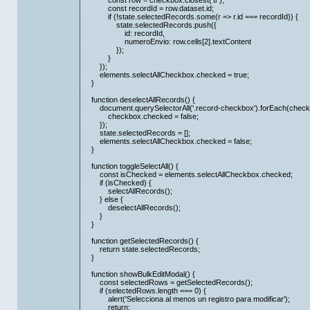
const row = checkbox.closest('tr');
const recordId = row.dataset.id;
if (!state.selectedRecords.some(r => r.id === recordId)) {
state.selectedRecords.push({
id: recordId,
numeroEnvio: row.cells[2].textContent
});
}
});
elements.selectAllCheckbox.checked = true;
}
function deselectAllRecords() {
document.querySelectorAll('.record-checkbox').forEach(check
checkbox.checked = false;
});
state.selectedRecords = [];
elements.selectAllCheckbox.checked = false;
}
function toggleSelectAll() {
const isChecked = elements.selectAllCheckbox.checked;
if (isChecked) {
selectAllRecords();
} else {
deselectAllRecords();
}
}
function getSelectedRecords() {
return state.selectedRecords;
}
function showBulkEditModal() {
const selectedRows = getSelectedRecords();
if (selectedRows.length === 0) {
alert('Selecciona al menos un registro para modificar');
return;