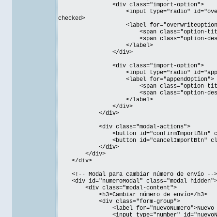
<div class="import-option">
<input type="radio" id="overwriteOpti
checked>
<label for="overwriteOption
<span class="option-title">Sobr
<span class="option-description">Ree
</label>
</div>
<div class="import-option">
<input type="radio" id="appendOption
<label for="appendOption">
<span class="option-title">Añad
<span class="option-description">Ma
</label>
</div>
</div>
<div class="modal-actions">
<button id="confirmImportBtn" class="bt
<button id="cancelImportBtn" class="b
</div>
</div>
</div>
<!-- Modal para cambiar número de envío --
<div id="numeroModal" class="modal hidden"
<div class="modal-content">
<h3>Cambiar número de envío</h3>
<div class="form-group">
<label for="nuevoNumero">Nuevo núm
<input type="number" id="nuevoNume