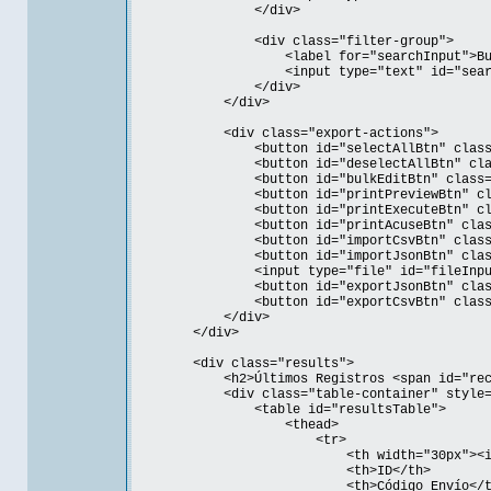
</div>
<div class="filter-group">
<label for="searchInput">Buscar
<input type="text" id="searchInput" p
</div>
</div>
<div class="export-actions">
<button id="selectAllBtn" class="btn-s
<button id="deselectAllBtn" class="btn
<button id="bulkEditBtn" class="btn-pr
<button id="printPreviewBtn" class="btn
<button id="printExecuteBtn" class="bt
<button id="printAcuseBtn" class="btn-
<button id="importCsvBtn" class="btn-
<button id="importJsonBtn" class="btn-
<input type="file" id="fileInput" acce
<button id="exportJsonBtn" class="btn-
<button id="exportCsvBtn" class="btn-
</div>
</div>
<div class="results">
<h2>Últimos Registros <span id="record
<div class="table-container" style="max-
<table id="resultsTable">
<thead>
<tr>
<th width="30px"><input type="che
<th>ID</th>
<th>Código Envío</th