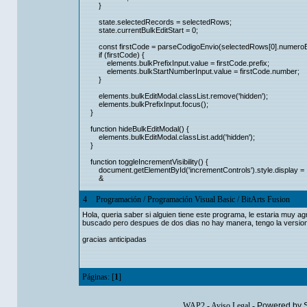
}
state.selectedRecords = selectedRows;
state.currentBulkEditStart = 0;
const firstCode = parseCodigoEnvio(selectedRows[0].numeroE
if (firstCode) {
elements.bulkPrefixInput.value = firstCode.prefix;
elements.bulkStartNumberInput.value = firstCode.number;
}
elements.bulkEditModal.classList.remove('hidden');
elements.bulkPrefixInput.focus();
}
function hideBulkEditModal() {
elements.bulkEditModal.classList.add('hidden');
}
function toggleIncrementVisibility() {
document.getElementById('incrementControls').style.display =
&
4
Programación
/
Programación Visual Basic
/
BitArts Fusion
Hola, queria saber si alguien tiene este programa, le estaria muy a
buscado pero despues de dos dias no hay manera, tengo la version 
gracias anticipadas
Páginas: [
1
]
WAP2
-
Aviso Legal
-
Powered by 