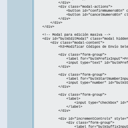
</div>
<div class="modal-actions">
<button id="confirmNumeroBtn" class="
<button id="cancelNumeroBtn" class="b
</div>
</div>
</div>
<!-- Modal para edición masiva -->
<div id="bulkEditModal" class="modal hidden
<div class="modal-content">
<h3>Modificar Códigos de Envío Selecc
<div class="form-group">
<label for="bulkPrefixInput">Prefi
<input type="text" id="bulkPrefixInput
</div>
<div class="form-group">
<label for="bulkStartNumberInput">Nú
<input type="number" id="bulkStartNumb
</div>
<div class="form-group">
<label>
<input type="checkbox" id="bulkIncrem
</label>
</div>
<div id="incrementControls" style="di
<div class="form-group">
<label for="bulkSuffixInput">Sufij