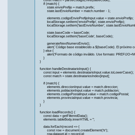
const match = parseCodigoEnvio(baseCode);
if (match) {
state.envioPrefijo = match.prefix;
state.lastEnvioNumber = match.number - 1;
elements.codigoEnvioPrefijoInput.value = state.envioPrefijo;
localStorage.setItem('envioPrefijo', state.envioPrefijo);
localStorage.setItem('lastEnvioNumber', state.lastEnvioNumb
state.baseCode = baseCode;
localStorage.setItem('baseCode', baseCode);
generateNextNumeroEnvio();
alert(`Código base establecido a ${baseCode}. El próximo códi
} else {
alert('Formato de código inválido. Use formato: PREFIJO+NÚ
}
}
function handleDestinatarioInput() {
const input = elements.destinatarioInput.value.toLowerCase();
const match = state.destinatariosIndex[input];
if (match) {
elements.direccionInput.value = match.direccion;
elements.poblacionInput.value = match.poblacion;
elements.codigoPostalInput.value = match.codigoPostal;
elements.provinciaInput.value = match.provincia;
}
}
function loadRecords() {
const data = getFilteredData();
elements.tableBody.innerHTML = '';
data.forEach(record => {
const row = document.createElement('tr');
row.dataset.id = record.id;