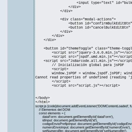
<input type="text" id="bulkSuffixIn
</div>
</div>
<div class="modal-actions">
<button id="confirmBulkEditBtn" class=
<button id="cancelBulkEditBtn" class="
</div>
</div>
</div>
<button id="themeToggle" class="theme-toggl
<script src="jquery-3.6.0.min.js"></sc
<script src="jspdf.umd.min.js"></scrip
<script src="JsBarcode.all.min.js"></script
// Inicialización global para jsPDF
<script>
window.jsPDF = window.jspdf.jsPDF; window.j
Cannot read properties of undefined (reading '
</script>
<script src="script.js"></script>
</body>
</html>
script.js [code]document.addEventListener('DOMContentLoaded', fu
// Elementos del DOM
const elements = {
dataForm: document.getElementById('dataForm'),
idInput: document.getElementById('id'),
codigoEnvioPrefijoInput: document.getElementById('codigoEnvioP
numeroEnvioInput: document.getElementById('numeroEnvio'),
setNumeroBtn: document.getElementById('setNumeroBtn'),