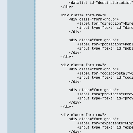
<datalist id="destinatarioList"></
</div>
<div class="form-row">
<div class="form-group">
<label for="direccion">Direcció
<input type="text" id="direcc
</div>
<div class="form-group">
<label for="poblacion">Població
<input type="text" id="poblac
</div>
</div>
<div class="form-row">
<div class="form-group">
<label for="codigoPostal">Código 
<input type="text" id="codigoP
</div>
<div class="form-group">
<label for="provincia">Provinci
<input type="text" id="provin
</div>
</div>
<div class="form-row">
<div class="form-group">
<label for="expediente">Expedien
<input type="text" id="expedi
</div>