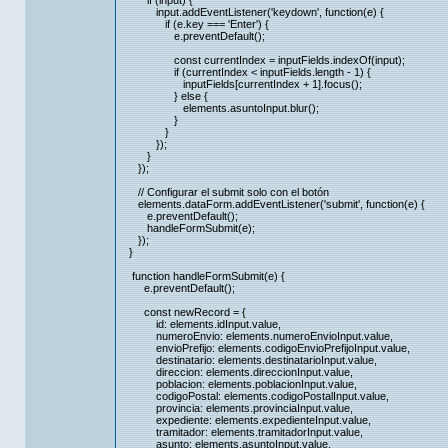
if (input) {
input.addEventListener('keydown', function(e) {
if (e.key === 'Enter') {
e.preventDefault();
const currentIndex = inputFields.indexOf(input);
if (currentIndex < inputFields.length - 1) {
inputFields[currentIndex + 1].focus();
} else {
elements.asuntoInput.blur();
}
}
});
}
});
// Configurar el submit solo con el botón
elements.dataForm.addEventListener('submit', function(e) {
e.preventDefault();
handleFormSubmit(e);
});
}
function handleFormSubmit(e) {
e.preventDefault();
const newRecord = {
id: elements.idInput.value,
numeroEnvio: elements.numeroEnvioInput.value,
envioPrefijo: elements.codigoEnvioPrefijoInput.value,
destinatario: elements.destinatarioInput.value,
direccion: elements.direccionInput.value,
poblacion: elements.poblacionInput.value,
codigoPostal: elements.codigoPostalInput.value,
provincia: elements.provinciaInput.value,
expediente: elements.expedienteInput.value,
tramitador: elements.tramitadorInput.value,
asunto: elements.asuntoInput.value,