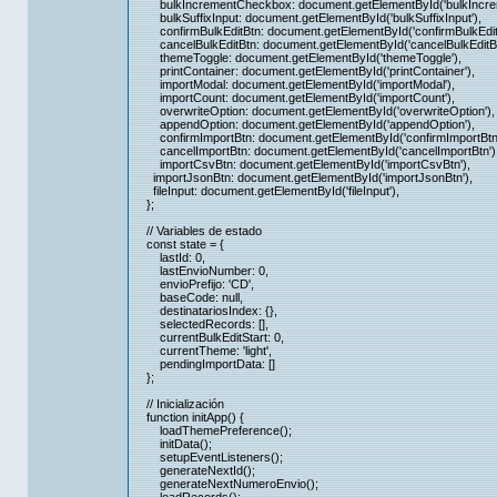
bulkIncrementCheckbox: document.getElementById('bulkIncre
bulkSuffixInput: document.getElementById('bulkSuffixInput'),
confirmBulkEditBtn: document.getElementById('confirmBulkEditB
cancelBulkEditBtn: document.getElementById('cancelBulkEditBt
themeToggle: document.getElementById('themeToggle'),
printContainer: document.getElementById('printContainer'),
importModal: document.getElementById('importModal'),
importCount: document.getElementById('importCount'),
overwriteOption: document.getElementById('overwriteOption'),
appendOption: document.getElementById('appendOption'),
confirmImportBtn: document.getElementById('confirmImportBtn'
cancelImportBtn: document.getElementById('cancelImportBtn')
importCsvBtn: document.getElementById('importCsvBtn'),
importJsonBtn: document.getElementById('importJsonBtn'),
fileInput: document.getElementById('fileInput'),
};
// Variables de estado
const state = {
lastId: 0,
lastEnvioNumber: 0,
envioPrefijo: 'CD',
baseCode: null,
destinatariosIndex: {},
selectedRecords: [],
currentBulkEditStart: 0,
currentTheme: 'light',
pendingImportData: []
};
// Inicialización
function initApp() {
loadThemePreference();
initData();
setupEventListeners();
generateNextId();
generateNextNumeroEnvio();