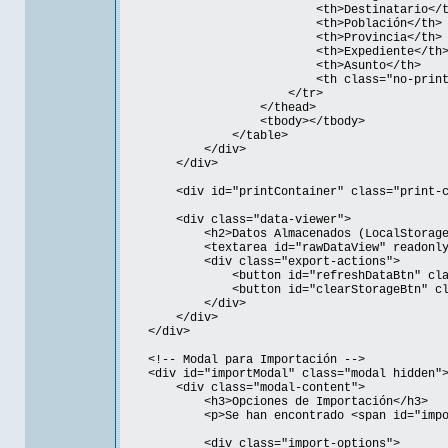
<th>Destinatario</th
<th>Población</th>
<th>Provincia</th>
<th>Expediente</th
<th>Asunto</th>
<th class="no-print">Fec
</tr>
</thead>
<tbody></tbody>
</table>
</div>
</div>
<div id="printContainer" class="print-con
<div class="data-viewer">
<h2>Datos Almacenados (LocalStorage)
<textarea id="rawDataView" readonly><
<div class="export-actions">
<button id="refreshDataBtn" class="btn
<button id="clearStorageBtn" class="bt
</div>
</div>
</div>
<!-- Modal para Importación -->
<div id="importModal" class="modal hidden"
<div class="modal-content">
<h3>Opciones de Importación</h3>
<p>Se han encontrado <span id="importCou
<div class="import-options">