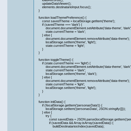
loadRecords();
updateDataViewer();
elements.destinatarioInput.focus();
}
function loadThemePreference() {
const savedTheme = localStorage.getItem('theme');
if (savedTheme === 'dark') {
document.documentElement.setAttribute('data-theme', 'dark')
state.currentTheme = 'dark';
} else {
document.documentElement.removeAttribute('data-theme');
localStorage.setItem('theme', 'light');
state.currentTheme = 'light';
}
}
function toggleTheme() {
if (state.currentTheme === 'light') {
document.documentElement.setAttribute('data-theme', 'dark')
state.currentTheme = 'dark';
localStorage.setItem('theme', 'dark');
} else {
document.documentElement.removeAttribute('data-theme');
state.currentTheme = 'light';
localStorage.setItem('theme', 'light');
}
}
function initData() {
if (!localStorage.getItem('personasData')) {
localStorage.setItem('personasData', JSON.stringify([]));
} else {
try {
const savedData = JSON.parse(localStorage.getItem('pers
if (savedData && Array.isArray(savedData)) {
buildDestinatariosIndex(savedData);