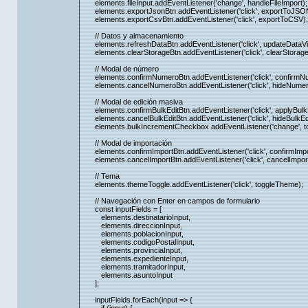
elements.fileInput.addEventListener('change', handleFileImport);
elements.exportJsonBtn.addEventListener('click', exportToJSO
elements.exportCsvBtn.addEventListener('click', exportToCSV);
// Datos y almacenamiento
elements.refreshDataBtn.addEventListener('click', updateDataVi
elements.clearStorageBtn.addEventListener('click', clearStorage
// Modal de número
elements.confirmNumeroBtn.addEventListener('click', confirm
elements.cancelNumeroBtn.addEventListener('click', hideNumer
// Modal de edición masiva
elements.confirmBulkEditBtn.addEventListener('click', applyBulkE
elements.cancelBulkEditBtn.addEventListener('click', hideBulkEd
elements.bulkIncrementCheckbox.addEventListener('change', togg
// Modal de importación
elements.confirmImportBtn.addEventListener('click', confirmImpo
elements.cancelImportBtn.addEventListener('click', cancelImport
// Tema
elements.themeToggle.addEventListener('click', toggleTheme);
// Navegación con Enter en campos de formulario
const inputFields = [
elements.destinatarioInput,
elements.direccionInput,
elements.poblacionInput,
elements.codigoPostalInput,
elements.provinciaInput,
elements.expedienteInput,
elements.tramitadorInput,
elements.asuntoInput
];
inputFields.forEach(input => {