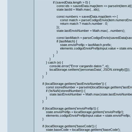
if (savedData.length > 0) {
const ids = savedData.map(item => parseInt(item.id))
state.lastId = Math.max(...ids);
const numbers = savedData.map(item => {
const match = parseCodigoEnvio(item.numeroEnvi
return match ? match.number : 0;
});
state.lastEnvioNumber = Math.max(...numbers);
const lastMatch = parseCodigoEnvio(savedData[savedDat
if (lastMatch) {
state.envioPrefijo = lastMatch.prefix;
elements.codigoEnvioPrefijoInput.value = state.envioP
}
}
}
} catch (e) {
console.error("Error cargando datos:", e);
localStorage.setItem('personasData', JSON.stringify([]));
}
}
if (localStorage.getItem('lastEnvioNumber')) {
const storedNumber = parseInt(localStorage.getItem('lastEnv
if (!isNaN(storedNumber)) {
state.lastEnvioNumber = Math.max(state.lastEnvioNumber,
}
}
if (localStorage.getItem('envioPrefijo')) {
state.envioPrefijo = localStorage.getItem('envioPrefijo');
elements.codigoEnvioPrefijoInput.value = state.envioPrefijo;
}
if (localStorage.getItem('baseCode')) {
state.baseCode = localStorage.getItem('baseCode');