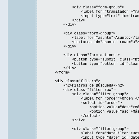
<div class="form-group">
<label for="tramitador">Tramitad
<input type="text" id="tramit
</div>
</div>
<div class="form-group">
<label for="asunto">Asunto:</lab
<textarea id="asunto" rows="3"></
</div>
<div class="form-actions">
<button type="submit" class="btn-pri
<button type="button" id="clearBtn" cl
</div>
</form>
<div class="filters">
<h2>Filtros de Búsqueda</h2>
<div class="filter-row">
<div class="filter-group">
<label for="order">Orden:</la
<select id="order">
<option value="desc">Más recien
<option value="asc">Más antiguo
</select>
</div>
<div class="filter-group">
<label for="dateFilter">Desde fe
<input type="date" id="dateFi