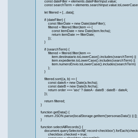
const dateFilter = elements.dateFilterInput.value;
const searchTerm = elements.searchInput.value.toLowerCase(
let filtered = [...data];
if (dateFilter) {
const filterDate = new Date(dateFilter);
filtered = filtered.filter(item => {
const itemDate = new Date(item.fecha);
return itemDate >= filterDate;
});
}
if (searchTerm) {
filtered = filtered.filter(item =>
item.destinatario.toLowerCase().includes(searchTerm) ||
item.expediente.toLowerCase().includes(searchTerm) ||
item.numeroEnvio.toLowerCase().includes(searchTerm)
);
}
filtered.sort((a, b) => {
const dateA = new Date(a.fecha);
const dateB = new Date(b.fecha);
return order === 'asc' ? dateA - dateB : dateB - dateA;
});
return filtered;
}
function getData() {
return JSON.parse(localStorage.getItem('personasData')) || [];
}
function selectAllRecords() {
document.querySelectorAll('.record-checkbox').forEach(check
checkbox.checked = true;