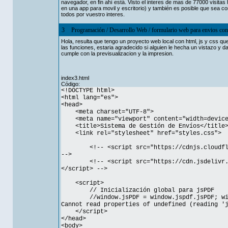
navegador, en fin ahí está. Visto el interes de mas de 77000 visita
en una app para movil y escritorio) y también es posible que sea c
todos por vuestro interes.
3
Programación
/
Desarrollo Web
/
formulario web para envios con
Hola, resulta que tengo un proyecto web local con html, js y css que
las funciones, estaria agradecido si alguien le hecha un vistazo y da
cumple con la previsualizacion y la impresion.
index3.html
Código:
<!DOCTYPE html>
<html lang="es">
<head>
<meta charset="UTF-8">
<meta name="viewport" content="width=device-
<title>Sistema de Gestión de Envíos</title
<link rel="stylesheet" href="styles.css">
<!-- <script src="https://cdnjs.cloudf
-->
<!-- <script src="https://cdn.jsdelivr
</script> -->
<script>
// Inicialización global para jsPDF
//window.jsPDF = window.jspdf.jsPDF; window
Cannot read properties of undefined (reading '
</script>
</head>
<body>