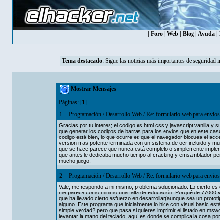
|
Foro
|
Web
|
Blog
|
Ayuda
|
Tema destacado
:
Sigue las noticias más importantes de seguridad i
Mostrar Mensajes
Páginas: [
1
]
1
Programación
/
Desarrollo Web
/
Re: formulario web para envios
Gracias por tu interes; el codigo es html css y javascript vanilla y su
que generar los codigos de barras para los envios que en este cas
codigo está bien, lo que ocurre es que el navegador bloquea el acc
version mas potente terminada con un sistema de ocr incluido y mu
que se hace parece que nunca está completo o simplemente implem
que antes le dedicaba mucho tiempo al cracking y emsamblador per
mucho juego.
2
Programación
/
Desarrollo Web
/
Re: formulario web para envios
Vale, me respondo a mi mismo, problema solucionado. Lo cierto es 
me parece como minimo una falta de educación. Porqué de 77000 vis
que ha llevado cierto esfuerzo en desarrollar(aunque sea un prototip
alguno. Este programa que inicialmente lo hice con visual basic est
simple verdad? pero que pasa si quieres imprimir el listado en mswor
levantar la mano del teclado, aquí es donde se complica la cosa po