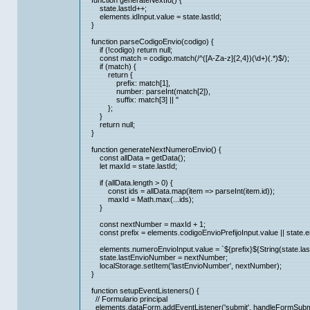
function generateNextId() {
state.lastId++;
elements.idInput.value = state.lastId;
}
function parseCodigoEnvio(codigo) {
if (!codigo) return null;
const match = codigo.match(/^([A-Za-z]{2,4})(\d+)(.*)$/);
if (match) {
return {
prefix: match[1],
number: parseInt(match[2]),
suffix: match[3] || ''
};
}
return null;
}
function generateNextNumeroEnvio() {
const allData = getData();
let maxId = state.lastId;
if (allData.length > 0) {
const ids = allData.map(item => parseInt(item.id));
maxId = Math.max(...ids);
}
const nextNumber = maxId + 1;
const prefix = elements.codigoEnvioPrefijoInput.value || state.en
elements.numeroEnvioInput.value = `${prefix}${String(state.lastE
state.lastEnvioNumber = nextNumber;
localStorage.setItem('lastEnvioNumber', nextNumber);
}
function setupEventListeners() {
// Formulario principal
elements.dataForm.addEventListener('submit', handleFormSubmi