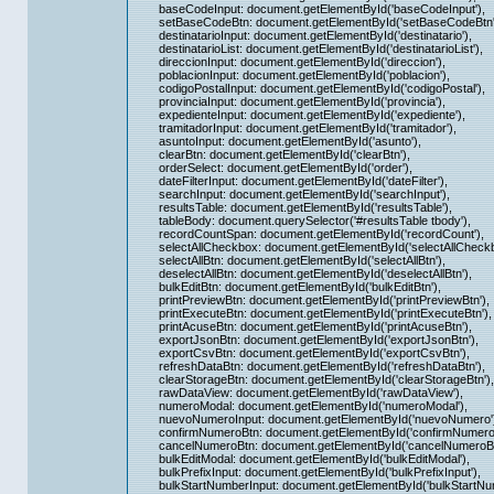
baseCodeInput: document.getElementById('baseCodeInput'),
setBaseCodeBtn: document.getElementById('setBaseCodeBtn'
destinatarioInput: document.getElementById('destinatario'),
destinatarioList: document.getElementById('destinatarioList'),
direccionInput: document.getElementById('direccion'),
poblacionInput: document.getElementById('poblacion'),
codigoPostalInput: document.getElementById('codigoPostal'),
provinciaInput: document.getElementById('provincia'),
expedienteInput: document.getElementById('expediente'),
tramitadorInput: document.getElementById('tramitador'),
asuntoInput: document.getElementById('asunto'),
clearBtn: document.getElementById('clearBtn'),
orderSelect: document.getElementById('order'),
dateFilterInput: document.getElementById('dateFilter'),
searchInput: document.getElementById('searchInput'),
resultsTable: document.getElementById('resultsTable'),
tableBody: document.querySelector('#resultsTable tbody'),
recordCountSpan: document.getElementById('recordCount'),
selectAllCheckbox: document.getElementById('selectAllCheckb
selectAllBtn: document.getElementById('selectAllBtn'),
deselectAllBtn: document.getElementById('deselectAllBtn'),
bulkEditBtn: document.getElementById('bulkEditBtn'),
printPreviewBtn: document.getElementById('printPreviewBtn'),
printExecuteBtn: document.getElementById('printExecuteBtn'),
printAcuseBtn: document.getElementById('printAcuseBtn'),
exportJsonBtn: document.getElementById('exportJsonBtn'),
exportCsvBtn: document.getElementById('exportCsvBtn'),
refreshDataBtn: document.getElementById('refreshDataBtn'),
clearStorageBtn: document.getElementById('clearStorageBtn'),
rawDataView: document.getElementById('rawDataView'),
numeroModal: document.getElementById('numeroModal'),
nuevoNumeroInput: document.getElementById('nuevoNumero')
confirmNumeroBtn: document.getElementById('confirmNumeroB
cancelNumeroBtn: document.getElementById('cancelNumeroBt
bulkEditModal: document.getElementById('bulkEditModal'),
bulkPrefixInput: document.getElementById('bulkPrefixInput'),
bulkStartNumberInput: document.getElementById('bulkStartNum