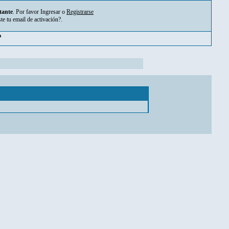
tante
. Por favor
Ingresar
o
Registrarse
ste tu
email de activación?
.
m