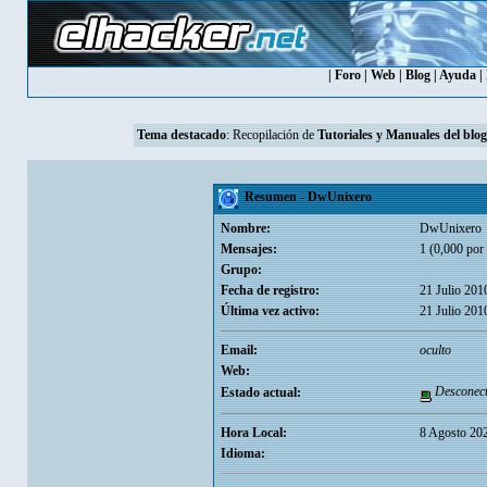
|
Foro
|
Web
|
Blog
|
Ayuda
|
Tema destacado
: Recopilación de
Tutoriales y Manuales del blog
Resumen - DwUnixero
Nombre:
DwUnixero
Mensajes:
1 (0,000 por 
Grupo:
Fecha de registro:
21 Julio 201
Última vez activo:
21 Julio 201
Email:
oculto
Web:
Desconec
Estado actual:
Hora Local:
8 Agosto 20
Idioma: