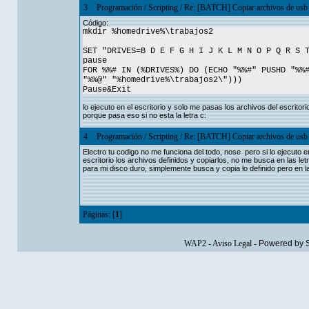
3
Programación
/
Scripting
/
Re: [BATCH] Copiar archivos de usb 
Código:
mkdir %homedrive%\trabajos2
SET "DRIVES=B D E F G H I J K L M N O P Q R S 
pause
FOR %%# IN (%DRIVES%) DO (ECHO "%%#" PUSHD "%%
"%%@" "%homedrive%\trabajos2\")))
Pause&Exit
lo ejecuto en el escritorio y solo me pasas los archivos del escrit
porque pasa eso si no esta la letra c:
4
Programación
/
Scripting
/
Re: [BATCH] Copiar archivos de usb 
Electro tu codigo no me funciona del todo, nose pero si lo ejecuto e
escritorio los archivos definidos y copiarlos, no me busca en las let
para mi disco duro, simplemente busca y copia lo definido pero en l
Páginas: [
1
]
WAP2
-
Aviso Legal
-
Powered by 