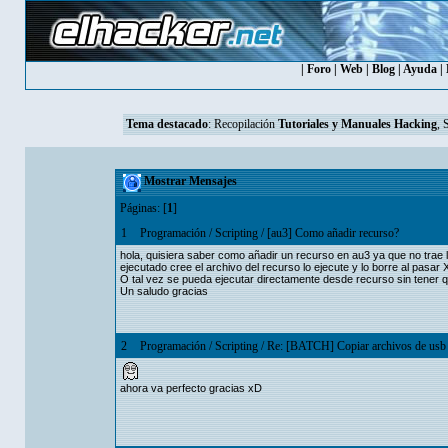
|
Foro
|
Web
|
Blog
|
Ayuda
|
Tema destacado
:
Recopilación
Tutoriales y Manuales Hacking
, 
Mostrar Mensajes
Páginas: [
1
]
1
Programación
/
Scripting
/
[au3] Como añadir recurso?
hola, quisiera saber como añadir un recurso en au3 ya que no trae l
ejecutado cree el archivo del recurso lo ejecute y lo borre al pasar 
O tal vez se pueda ejecutar directamente desde recurso sin tener q
Un saludo gracias
2
Programación
/
Scripting
/
Re: [BATCH] Copiar archivos de usb 
ahora va perfecto gracias xD