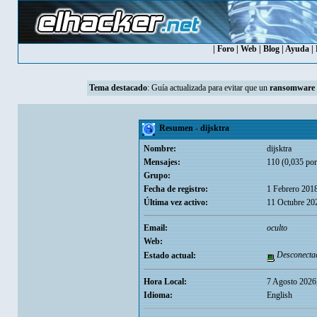
|
Foro
|
Web
|
Blog
|
Ayuda
|
Tema destacado
:
Guía actualizada para evitar que un
ransomware
Resumen - dijsktra
Nombre:
dijsktra
Mensajes:
110 (0,035 por
Grupo:
Fecha de registro:
1 Febrero 201
Última vez activo:
11 Octubre 20
Email:
oculto
Web:
Desconecta
Estado actual:
Hora Local:
7 Agosto 2026
Idioma:
English