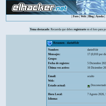
|
Foro
|
Web
|
Blog
|
Ayuda
|
Tema destacado
:
Recuerda que debes
registrarte
en el foro para p
Resumen - dario01dr
Nombre:
dario01dr
Mensajes:
17 (0,010 por dí
Grupo:
Fecha de registro:
5 Diciembre 202
Última vez activo:
16 Diciembre 20
Email:
oculto
Web:
Desconectad
Estado actual:
Hora Local:
7 Agosto 2026, 
Idioma: