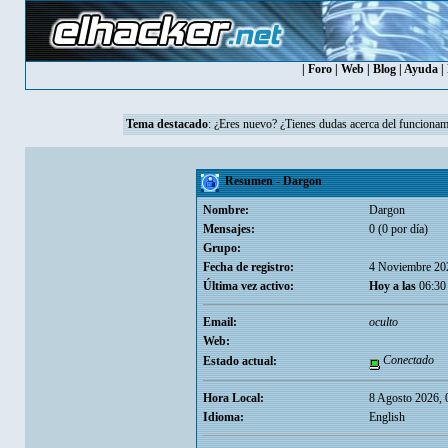
|
Foro
|
Web
|
Blog
|
Ayuda
|
Tema destacado
:
¿Eres nuevo? ¿Tienes dudas acerca del funcionam
Resumen - Dargon
Nombre:
Dargon
Mensajes:
0 (0 por día)
Grupo:
Fecha de registro:
4 Noviembre 20
Última vez activo:
Hoy a las
06:30
Email:
oculto
Web:
Conectado
Estado actual:
Hora Local:
8 Agosto 2026, 
Idioma:
English