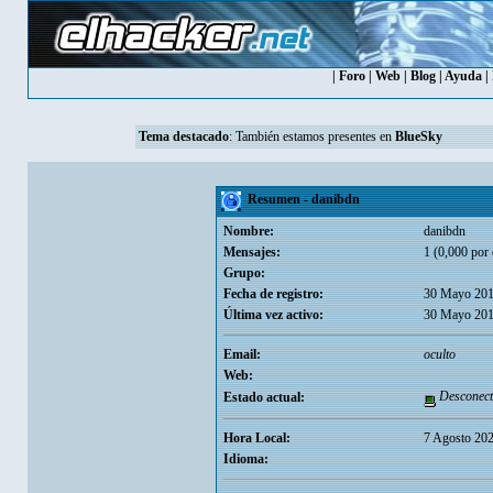
|
Foro
|
Web
|
Blog
|
Ayuda
|
Tema destacado
: También estamos presentes en
BlueSky
Resumen - danibdn
Nombre:
danibdn
Mensajes:
1 (0,000 por 
Grupo:
Fecha de registro:
30 Mayo 201
Última vez activo:
30 Mayo 201
Email:
oculto
Web:
Desconect
Estado actual:
Hora Local:
7 Agosto 202
Idioma: